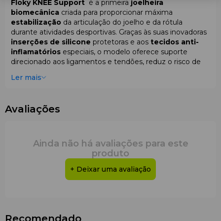
Floky KNEE Support
é a primeira
joelheira
biomecânica
criada para proporcionar máxima
estabilização
da articulação do joelho e da rótula
durante atividades desportivas. Graças às suas inovadoras
inserções de silicone
protetoras e aos
tecidos anti-
inflamatórios
especiais, o modelo oferece suporte
direcionado aos ligamentos e tendões, reduz o risco de
lesões e acelera a recuperação.
Ler mais
A joelheira foi desenvolvida para atletas que valorizam
uma
fixação fiável
, conforto e um nível superior de
Avaliações
proteção
durante treinos e competições.
Ainda não há avaliações para este
Vantagens do Floky KNEE Support:
produto
Estabilização
do joelho e da rótula
+ Deixar uma avaliação
Proteção
dos ligamentos e do tendão patelar
Redução
da inflamação e da carga na articulação
Conforto,
compressão ideal
e recuperação
acelerada
Recomendado