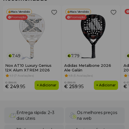
Mais Vendido
Mais Vendido
Promoção
Promoção
7.49
7.79
Nox AT10 Luxury Genius
Adidas Metalbone 2026
Ad
12K Alum XTREM 2026
Ale Galán
20
4.9 (7 Avaliações)
4.8 (5 Avaliações)
€ 389
.95
€ 389
.95
€ 1
+ Adicionar
+ Adicionar
€ 249
.95
€ 259
.95
€ 
Entrega rápida: 2–3
Os melhores preços
dias úteis
na web