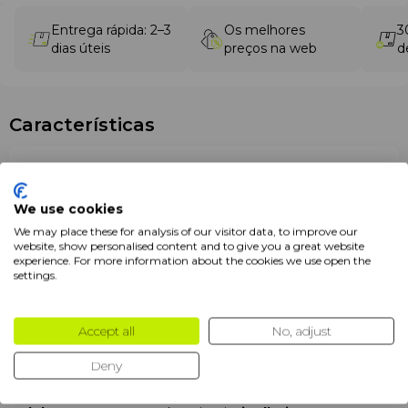
Entrega rápida: 2–3
Os melhores
3
dias úteis
preços na web
d
Características
Marca
Floky
Tamanho
XS-S
We use cookies
We may place these for analysis of our visitor data, to improve our
Cor
Branco
website, show personalised content and to give you a great website
experience. For more information about the cookies we use open the
Embalagem
1 un
settings.
Produtos
Suportes
Accept all
No, adjust
Deny
Descrição