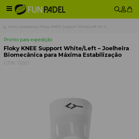
Início
Acessórios
Floky KNEE Support White/Left XS-S
Pronto para expedição
Floky KNEE Support White/Left – Joelheira
Biomecânica para Máxima Estabilização
GTIN:
15260