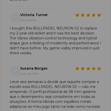
O núcleo MultiEva adapta-se à intensidade de cada
batida.
O sistema PrismLock aumenta a rigidez e a
Victoria Turner
VT
estabilidade da estrutura.
julho 5, 2026
A textura 3D Grain melhora o efeito e a precisão dos
golpes.
I bought this BULLPADEL NEURON 02 to replace
Os canais Air Power otimizam a velocidade do
my 2-year-old racket and it was the best decision.
swing e a aerodinâmica.
The Vibrex vibration-control technology and hybrid
O sistema CustomWeight permite ajustar o peso e
shape give a feeling of modernity and performance I
o balanço ao gosto.
didn't have before. My game visibly improved in just
O Vibradrive e o punho Hesacore reduzem as
three weeks.
vibrações e aumentam o conforto.
Perfeita para quem domina o jogo com inteligência
e consistência.
Susana Borges
SB
junho 28, 2026
Comparação: Bullpadel Neuron 02 vs
Levei seis semanas a decidir que raquete comprar e
Neuron 02 Edge
escolhi esta BULLPADEL NEURON 02 — não me
arrependo. O perfil profissional de 38 mm garante
que o desempenho seja consistente em todas as
Característica
Neuron 02
Neuron 02 Edge
situações. A forma híbrida com equilíbrio médio
adapta-se ao meu jogo tanto na rede como na base.
Peso
365–375 g
365–375 g