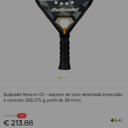
Bullpadel Neuron 02 – raquete de topo destinada à precisão
e controlo (365-375 g, perfil de 38 mm).
€ 319
.95
-33%
6.41
€ 213
.88