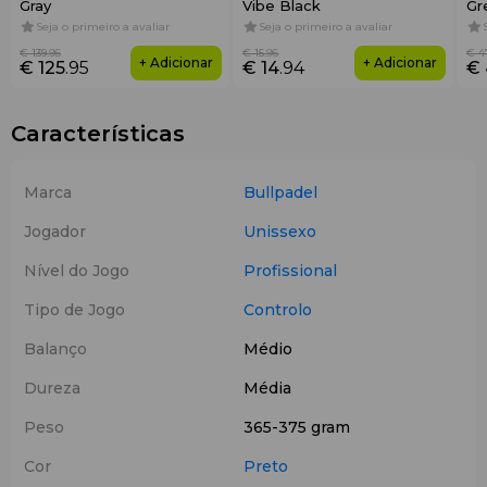
Gray
Vibe Black
Gr
Seja o primeiro a avaliar
Seja o primeiro a avaliar
€ 139
.95
€ 15
.95
€ 4
+ Adicionar
+ Adicionar
€ 125
.95
€ 14
.94
€ 
Características
Marca
Bullpadel
Jogador
Unissexo
Nível do Jogo
Profissional
Tipo de Jogo
Controlo
Balanço
Médio
Dureza
Média
Peso
365-375 gram
Cor
Preto