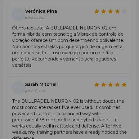
Características e Tecnologias Principais
Verónica Pina
VP
julho 25, 2026
Peso:
365–375 g
Perfil:
38 mm
Ótima raquete. A BULLPADEL NEURON 02 em
Balanço:
~25,5 cm (médio)
forma híbrida com tecnologia Vibrex de controlo de
Forma:
Híbrida
vibração oferece um bom desempenho polivalente.
Composição da Superfície:
Xtend Carbon 3K
Não ponho 5 estrelas porque o grip de origem está
Núcleo:
MultiEva
um pouco solto — uso overgrip por cima e fica
Textura da Superfície:
Rugosa (3D Grain)
perfeito. Recomendo vivamente para jogadores
Tecnologias:
Neuron Core, PrismLock, Air Power,
versáteis.
CustomWeight, Vibradrive, Smart Holes, Hesacore
Grip
Sarah Mitchell
SM
julho 16, 2026
Porque Escolher a Bullpadel Neuron 02?
The BULLPADEL NEURON 02 is without doubt the
Desenhada para jogadores avançados que
most complete racket I've ever used. It combines
procuram controlo e precisão.
power and control in a balanced way with
A forma híbrida oferece equilíbrio entre potência e
professional 38 mm profile and hybrid shape — it
manobrabilidade.
works equally well in attack and defense. After five
A superfície Xtend Carbon 3K garante durabilidade e
weeks, my training partners have already noticed the
resposta superior.
difference.