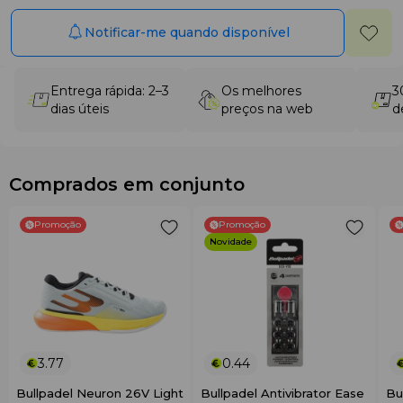
Notificar-me quando disponível
Entrega rápida: 2–3
Os melhores
3
dias úteis
preços na web
d
Comprados em conjunto
Promoção
Promoção
Novidade
3.77
0.44
Bullpadel Neuron 26V Light
Bullpadel Antivibrator Ease
Bu