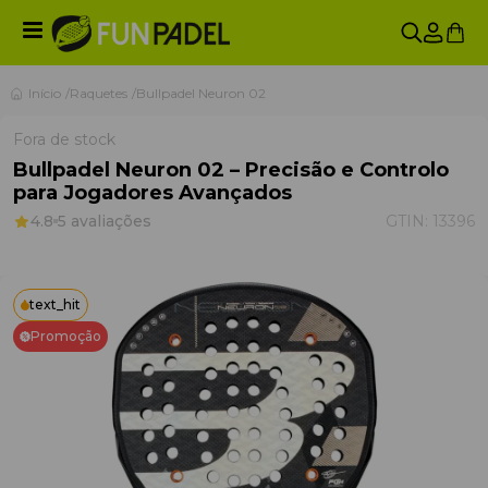
Início
Raquetes
Bullpadel Neuron 02
Fora de stock
Bullpadel Neuron 02 – Precisão e Controlo
para Jogadores Avançados
4.8
5 avaliações
GTIN:
13396
text_hit
Promoção