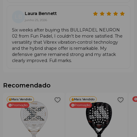
Médio (~25,5
Balanço
Médio (~26 cm)
cm)
Laura Bennett
LB
junho 25, 2026
Híbrida
Geométrica /
Forma
(semelhante
inspirada em
Six weeks after buying this BULLPADEL NEURON
a lágrima)
diamante
02 from Fun Padel, I couldn't be more satisfied. The
versatility that Vibrex vibration-control technology
Xtend Carbon 3K
and the hybrid shape offer is remarkable. My
Composição
Xtend Carbon
(com maior área de
defensive game remained strong and my attack
da Superfície
3K
batida)
clearly improved. Full marks.
Núcleo
MultiEva
MultiEva
Área de
Recomendado
525 cm²
535 cm²
Batida
Jogadores de
Jogadores
Mais Vendido
Mais Vendido
Indicada Para
controlo e
agressivos de
Promoção
Promoção
tática
precisão
Regras de Utilização e Cuidados