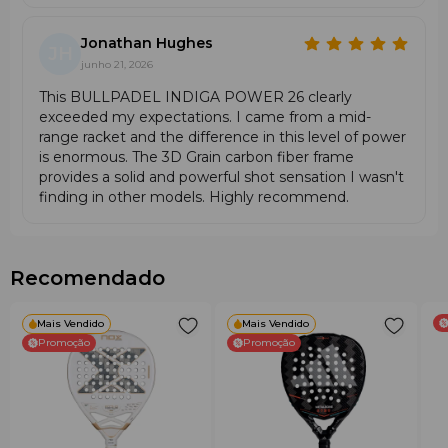
Para Quem Se Destina
Jonathan Hughes
JH
Jogadores que precisam de uma
raquete de padel
junho 21, 2026
de ataque potente
.
This BULLPADEL INDIGA POWER 26 clearly
Amadores que querem acrescentar potência aos seus
exceeded my expectations. I came from a mid-
golpes.
range racket and the difference in this level of power
Jogadores que gostam de atacar desde os primeiros
is enormous. The 3D Grain carbon fiber frame
golpes e dominar junto à rede.
provides a solid and powerful shot sensation I wasn't
Quem tem um estilo de jogo focado em
potência
,
finding in other models. Highly recommend.
finalização dos pontos e ataque agressivo.
Jogadores que procuram uma raquete que ajude a
construir uma estratégia agressiva sem perder
conforto.
Recomendado
Vantagens da Bullpadel Indiga PWR 2026
Mais Vendido
Mais Vendido
Alta potência
graças ao formato diamante e ao
Promoção
Promoção
balance alto.
Ressalto suave e conforto
proporcionados pelo
núcleo SoftEva.
Maior resistência estrutural
graças à armação em
Carbontube.