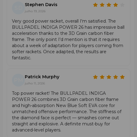
Peso:
médio, aproximadamente 360–370 g
Stephen Davis
Balance:
alto (potência)
SD
julho 19, 2026
Materiais:
Armação:
Carbontube (100% carbono)
Very good power racket, overall I'm satisfied. The
Superfície:
Polyglass (fibra de vidro)
BULLPADEL INDIGA POWER 26 has impressive ball
acceleration thanks to the 3D Grain carbon fiber
Núcleo:
SoftEva (eva foam)
frame. The only point I'd mention is that it requires
Espessura:
38 mm
about a week of adaptation for players coming from
Detalhes adicionais:
maior rigidez na zona superior
softer rackets. Once adapted, the results are
para golpes de ataque potentes, design desportivo
fantastic.
clássico em tons prateado e preto
Surface Type:
superfície lisa (Flat surface)
Hardness:
Soft
Patrick Murphy
PM
julho 11, 2026
Tecnologias e Características Adicionais
Top power racket! The BULLPADEL INDIGA
Potência máxima no topo do movimento
— graças
POWER 26 combines 3D Grain carbon fiber frame
ao formato diamante e ao sweet spot mais alto, que
and high-absorption New Blue Soft EVA core for
reforça o estilo de jogo agressivo.
unmatched offensive performance. The stiffness of
Conforto e vibração mínima
— proporcionados pelo
the diamond face is perfect — smashes come out
núcleo
SoftEva (eva foam)
, que absorve o impacto e
straight and explosive. A definite must-buy for
reduz a fadiga no braço.
advanced-level players.
Rigidez reforçada e estabilidade estrutural
—