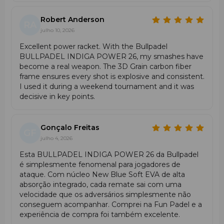
graças à armação em
Carbontube em carbono
, que
assegura uma distribuição de energia uniforme em
Robert Anderson
toda a raquete.
RA
julho 10, 2026
Contacto suave e limpo com a bola
— devido à
fibra de vidro Polyglass
, que combina flexibilidade e
Excellent power racket. With the Bullpadel
rigidez suficiente para golpes de ataque.
BULLPADEL INDIGA POWER 26, my smashes have
Trajetória previsível da bola
— graças à superfície
become a real weapon. The 3D Grain carbon fiber
lisa, sem textura.
frame ensures every shot is explosive and consistent.
I used it during a weekend tournament and it was
Durabilidade e desempenho prolongado
—
decisive in key points.
garantidos pela estrutura em fibra de vidro com
reforços em carbono.
Características em Jogo
Gonçalo Freitas
GF
julho 4, 2026
A Bullpadel Indiga PWR 2026 oferece
potência
Esta BULLPADEL INDIGA POWER 26 da Bullpadel
explosiva
nos golpes a partir do topo do movimento,
é simplesmente fenomenal para jogadores de
estabilidade na finalização dos pontos e saída rápida de
ataque. Com núcleo New Blue Soft EVA de alta
bola graças ao seu balance alto. O modelo comporta-se
absorção integrado, cada remate sai com uma
de forma excelente no ataque, especialmente junto à
velocidade que os adversários simplesmente não
rede, permitindo executar smashes, bandeja e vibora com
conseguem acompanhar. Comprei na Fun Padel e a
máxima força e perda mínima de controle.
experiência de compra foi também excelente.