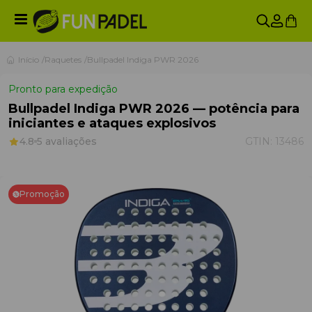
Início
Raquetes
Bullpadel Indiga PWR 2026
Pronto para expedição
Bullpadel Indiga PWR 2026 — potência para
iniciantes e ataques explosivos
4.8
5 avaliações
GTIN:
13486
Promoção