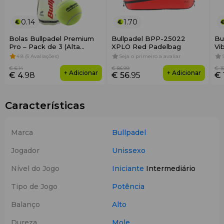
0.14
1.70
Bolas Bullpadel Premium
Bullpadel BPP-25022
Bu
Pro – Pack de 3 (Alta
XPLO Red Padelbag
Vi
Durabilidade e
4.8 (5 Avaliações)
Seja o primeiro a avaliar
Desempenho)
€ 6
.14
€ 86
.99
€ 1
+ Adicionar
+ Adicionar
€ 4
.98
€ 56
.95
€ 
Características
Marca
Bullpadel
Jogador
Unissexo
Nível do Jogo
Iniciante
Intermediário
Tipo de Jogo
Potência
Balanço
Alto
Dureza
Mole