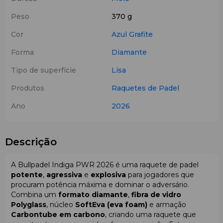
Peso
370 g
Cor
Azul
Grafite
Forma
Diamante
Tipo de superfície
Lisa
Produtos
Raquetes de Padel
Ano
2026
Descrição
A Bullpadel Indiga PWR 2026 é uma raquete de padel
potente
,
agressiva
e
explosiva
para jogadores que
procuram potência máxima e dominar o adversário.
Combina um
formato diamante
,
fibra de vidro
Polyglass
, núcleo
SoftEva (eva foam)
e armação
Carbontube em carbono
, criando uma raquete que