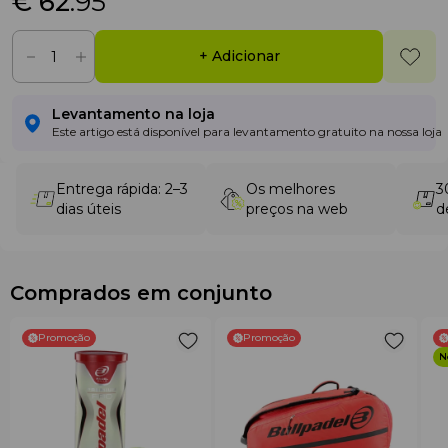
€ 62
.95
+ Adicionar
Levantamento na loja
Este artigo está disponível para levantamento gratuito na nossa loja
Entrega rápida: 2–3
Os melhores
3
dias úteis
preços na web
d
Comprados em conjunto
Promoção
Promoção
N