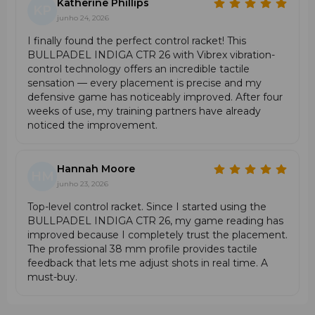
Katherine Phillips
KP
Jogadores que baseiam o jogo na defesa, em trocas
junho 24, 2026
longas e na colocação tática da bola.
I finally found the perfect control racket! This
Quem prefere
balance baixo
para maior
BULLPADEL INDIGA CTR 26 with Vibrex vibration-
manobrabilidade e menor carga no pulso.
control technology offers an incredible tactile
Jogadores que precisam de conforto e estabilidade em
sensation — every placement is precise and my
sessões longas.
defensive game has noticeably improved. After four
weeks of use, my training partners have already
Vantagens da Bullpadel Indiga CTR 2026
noticed the improvement.
Controle máximo
graças ao formato redondo e ao
balance baixo.
Hannah Moore
Sweet spot muito amplo
para maior estabilidade e
HM
junho 23, 2026
tolerância ao erro.
Vibração mínima
devido ao núcleo SoftEva.
Top-level control racket. Since I started using the
Estabilidade reforçada
com a armação em
BULLPADEL INDIGA CTR 26, my game reading has
Carbontube.
improved because I completely trust the placement.
Ideal para progressão técnica e jogo tático.
The professional 38 mm profile provides tactile
feedback that lets me adjust shots in real time. A
Comparação com Outros Modelos
must-buy.
Bullpadel
Bullpadel
Bullpadel Indiga