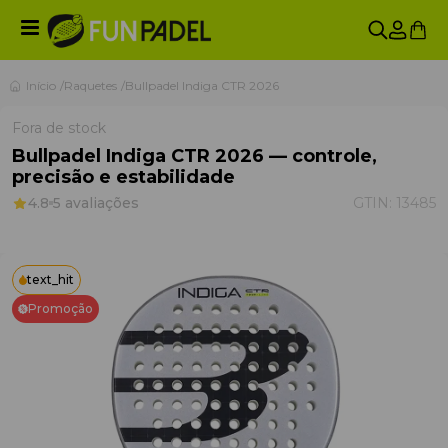
Início
Raquetes
Bullpadel Indiga CTR 2026
Fora de stock
Bullpadel Indiga CTR 2026 — controle,
precisão e estabilidade
4.8
5 avaliações
GTIN:
13485
text_hit
Promoção