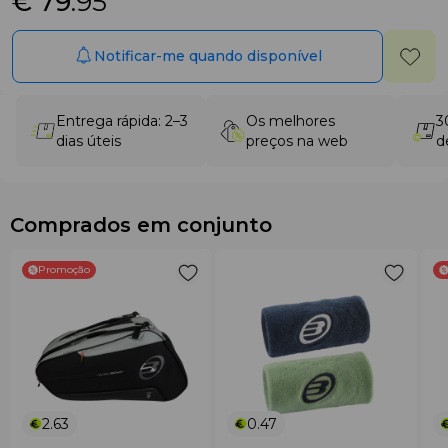
€ 79
.95
Notificar-me quando disponível
Entrega rápida: 2–3
Os melhores
3
dias úteis
preços na web
d
Comprados em conjunto
Promoção
2.63
0.47