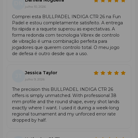
Daniela Nogueira
DN
Ressalto e trajetória previsíveis
— obtidos pela
julho 10, 2026
combinação de formato redondo com balance baixo.
Comprei esta BULLPADEL INDIGA CTR 26 na Fun
Resistência a deformações
— graças ao
Padel e estou completamente satisfeito. A entrega
comportamento conjunto de
Polyglass
e
foi rápida e a raquete superou as expectativas. A
Carbontube
, que protege a estrutura no momento
forma redonda com tecnologia Vibrex de controlo
do impacto.
de vibração é uma combinação perfeita para
jogadores que querem controlo total. O meu jogo
Características em Jogo
de defesa é outro desde que a uso.
A Bullpadel Indiga CTR 2026 oferece elevada estabilidade
num estilo de jogo
de controle
. Permite alongar trocas
de bola, jogar em defesa e colocar a bola com precisão. O
Jessica Taylor
JT
balance baixo
aumenta a manobrabilidade e o
formato
julho 9, 2026
redondo
garante consistência e exatidão no ponto de
The precision this BULLPADEL INDIGA CTR 26
contacto.
offers is simply unmatched. With professional 38
mm profile and the round shape, every shot lands
Para Quem Se Destina
exactly where I want. I used it during a week-long
regional tournament and my unforced error rate
Jogadores que dão prioridade ao
controle
e à precisão
dropped by half.
máxima.
Iniciantes e amadores que querem evoluir a técnica
com uma raquete estável e tolerante.