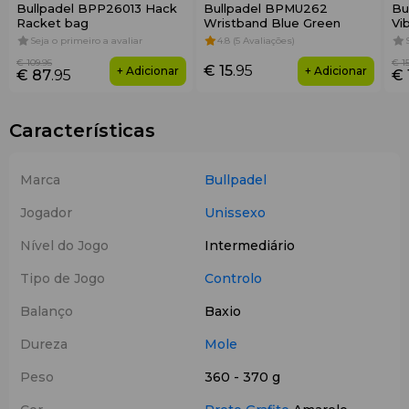
Bullpadel BPP26013 Hack
Bullpadel BPMU262
Bu
Racket bag
Wristband Blue Green
Vi
Seja o primeiro a avaliar
4.8 (5 Avaliações)
€ 109
.95
€ 1
€ 15
.95
+ Adicionar
+ Adicionar
€ 87
.95
€ 
Características
Marca
Bullpadel
Jogador
Unissexo
Nível do Jogo
Intermediário
Tipo de Jogo
Controlo
Balanço
Baxio
Dureza
Mole
Peso
360 - 370 g