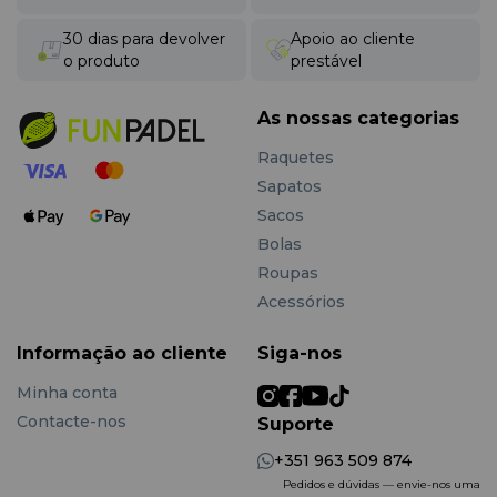
Utilizar saco ou mochila para proteger as superfícies
em fibra de vidro.
30 dias para devolver
Apoio ao cliente
Substituir os grips regularmente para manter o
o produto
prestável
controle.
Optar por bolas de velocidade média ou baixa para
As nossas categorias
um jogo de controle.
Escolher
balance baixo
para controle ou formato
Raquetes
diamante para maior potência.
Sapatos
Porque Escolher a Bullpadel Indiga CTR
Sacos
2026
Bolas
Roupas
A Bullpadel Indiga CTR 2026 destaca-se pelo
controle
máximo
,
manobrabilidade imediata
e
estabilidade
Acessórios
estrutural
. Ao contrário de raquetes focadas em
potência, este modelo oferece precisão, previsibilidade e
Informação ao cliente
Siga-nos
conforto, sendo uma excelente escolha para jogadores
técnicos e táticos que procuram evoluir com
Minha conta
desempenho consistente.
Contacte-nos
Suporte
+351 963 509 874
Pedidos e dúvidas — envie-nos uma