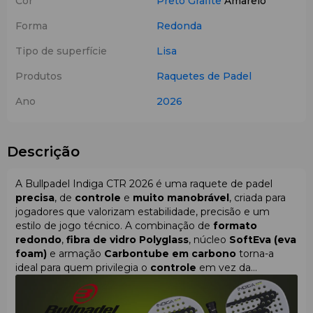
Cor
Preto
Grafite
Amarelo
Forma
Redonda
Tipo de superfície
Lisa
Produtos
Raquetes de Padel
Ano
2026
Descrição
A Bullpadel Indiga CTR 2026 é uma raquete de padel
precisa
, de
controle
e
muito manobrável
, criada para
jogadores que valorizam estabilidade, precisão e um
estilo de jogo técnico. A combinação de
formato
redondo
,
fibra de vidro Polyglass
, núcleo
SoftEva (eva
foam)
e armação
Carbontube em carbono
torna-a
ideal para quem privilegia o
controle
em vez da
potência, com excelente manobrabilidade e resposta
previsível da bola.