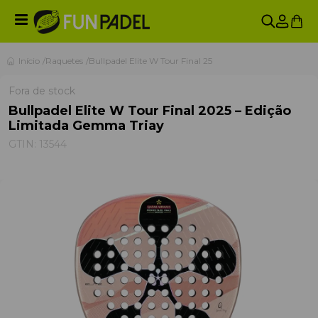
Início
Raquetes
Bullpadel Elite W Tour Final 25
Fora de stock
Bullpadel Elite W Tour Final 2025 – Edição
Limitada Gemma Triay
GTIN:
13544