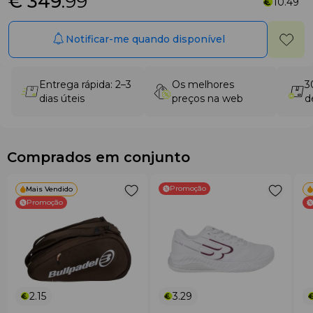
€ 349
.99
10.49
Notificar-me quando disponível
Entrega rápida: 2–3
Os melhores
3
dias úteis
preços na web
d
Comprados em conjunto
Promoção
Mais Vendido
Promoção
2.15
3.29