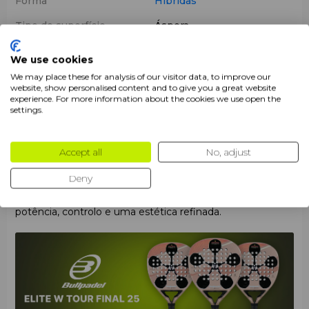
Forma
Híbridas
Tipo de superfície
Áspera
Produtos
Raquetes de Padel
We use cookies
Ano
2025
We may place these for analysis of our visitor data, to improve our
website, show personalised content and to give you a great website
experience. For more information about the cookies we use open the
settings.
Descrição
Accept all
No, adjust
A raquete de padel
Bullpadel Elite W Tour Final 25
é a
escolha exclusiva de Gemma Triay para a final do Premier
Deny
Padel. A sua forma híbrida, o peso leve e a tecnologia Air
React Channel proporcionam o equilíbrio perfeito entre
potência, controlo e uma estética refinada.