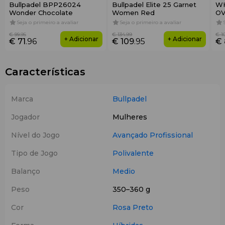
Bullpadel BPP26024
Bullpadel Elite 25 Garnet
WH
Wonder Chocolate
Women Red
OV
12
Seja o primeiro a avaliar
Seja o primeiro a avaliar
€ 99
.95
€ 134
.99
€ 1
+ Adicionar
+ Adicionar
€ 71
.96
€ 109
.95
€ 
Características
Marca
Bullpadel
Jogador
Mulheres
Nível do Jogo
Avançado
Profissional
Tipo de Jogo
Polivalente
Balanço
Medio
Peso
350–360 g
Cor
Rosa
Preto