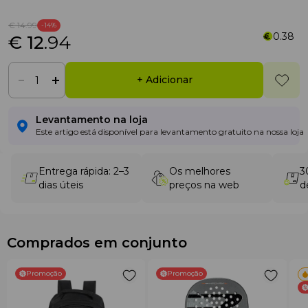
€ 14
.99
-14%
0.38
€ 12
.94
+ Adicionar
Levantamento na loja
Este artigo está disponível para levantamento gratuito na nossa loja
Entrega rápida: 2–3
Os melhores
3
dias úteis
preços na web
d
Comprados em conjunto
Promoção
Promoção