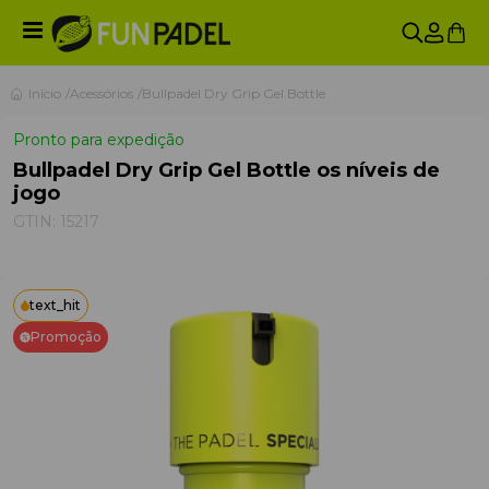
Início
Acessórios
Bullpadel Dry Grip Gel Bottle
Pronto para expedição
Bullpadel Dry Grip Gel Bottle os níveis de
jogo
GTIN:
15217
text_hit
Promoção