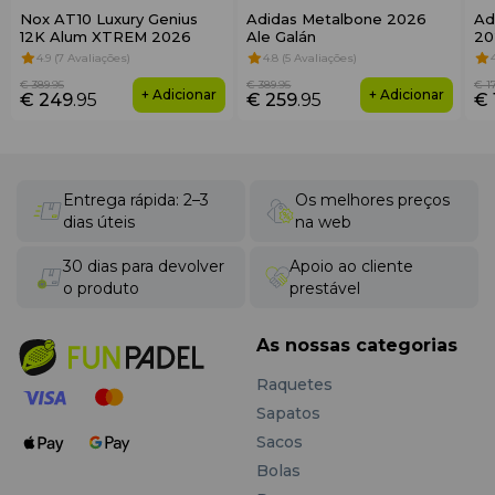
Nox AT10 Luxury Genius
Adidas Metalbone 2026
Ad
12K Alum XTREM 2026
Ale Galán
20
4.9 (7 Avaliações)
4.8 (5 Avaliações)
€ 389
.95
€ 389
.95
€ 1
+ Adicionar
+ Adicionar
€ 249
.95
€ 259
.95
€ 
Entrega rápida: 2–3
Os melhores preços
dias úteis
na web
30 dias para devolver
Apoio ao cliente
o produto
prestável
As nossas categorias
Raquetes
Sapatos
Sacos
Bolas