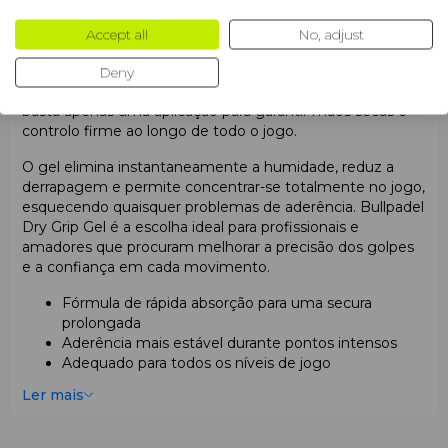
Bullpadel Dry Grip Gel Bottle
é um gel dessecante
Accept all
No, adjust
inovador, especialmente desenvolvido para jogadores de
padel que necessitam de uma aderência segura e
Deny
estável. Graças à sua fórmula única de rápida absorção,
basta apenas uma aplicação para garantir mãos secas e
controlo firme ao longo de todo o jogo.
O gel elimina instantaneamente a humidade, reduz a
derrapagem e permite concentrar-se totalmente no jogo,
esquecendo quaisquer problemas de aderência.
Bullpadel
Dry Grip Gel
é a escolha ideal para profissionais e
amadores que procuram melhorar a precisão dos golpes
e a confiança em cada movimento.
Fórmula de rápida absorção
para uma secura
prolongada
Aderência mais estável
durante pontos intensos
Adequado para todos os níveis de jogo
Ler mais