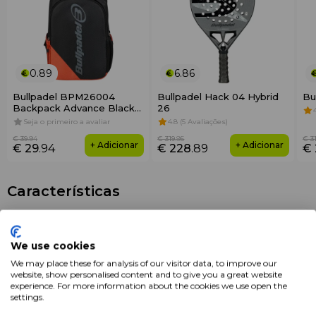
0.89
6.86
Bullpadel BPM26004
Bullpadel Hack 04 Hybrid
Bu
Backpack Advance Black
26
Orange
Seja o primeiro a avaliar
4.8 (5 Avaliações)
€ 39
.94
€ 319
.95
€ 3
+ Adicionar
+ Adicionar
€ 29
.94
€ 228
.89
€
Características
Marca
BULLPADEL
We use cookies
Embalagem
1 un
We may place these for analysis of our visitor data, to improve our
website, show personalised content and to give you a great website
experience. For more information about the cookies we use open the
settings.
Descrição