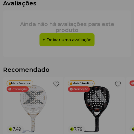
Avaliações
Ainda não há avaliações para este
produto
+ Deixar uma avaliação
Recomendado
Mais Vendido
Mais Vendido
Promoção
Promoção
7.49
7.79