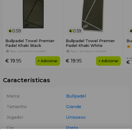
0.59
0.59
Bullpadel Towel Premier
Bullpadel Towel Premier
Bu
Padel Khaki Black
Padel Khaki White
Seja o primeiro a avaliar
Seja o primeiro a avaliar
€ 2
€ 19
.95
€ 19
.95
+ Adicionar
+ Adicionar
€ 
Características
Marca
Bullpadel
Tamanho
Grande
Jogador
Unissexo
Cor
Preto