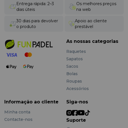
Em comparação com bolsas convencionais, este modelo
Entrega rápida: 2–3
Os melhores preços
destaca-se pela proteção térmica avançada, organização
dias úteis
na web
eficiente e materiais de alta qualidade, sendo uma
escolha segura para jogadores exigentes.
30 dias para devolver
Apoio ao cliente
o produto
prestável
As nossas categorias
Raquetes
Sapatos
Sacos
Bolas
Roupas
Acessórios
Informação ao cliente
Siga-nos
Minha conta
Contacte-nos
Suporte