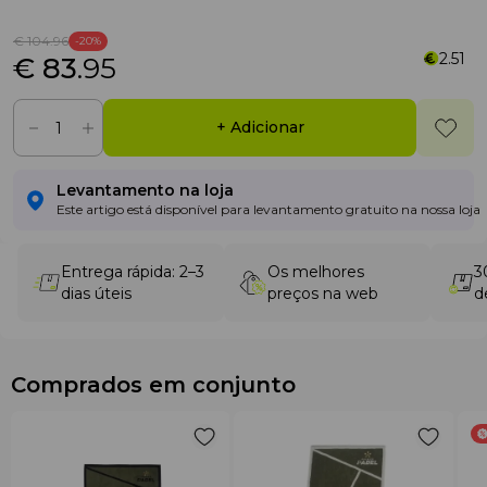
€ 104
.96
-20%
2.51
€ 83
.95
+ Adicionar
Levantamento na loja
Este artigo está disponível para levantamento gratuito na nossa loja
Entrega rápida: 2–3
Os melhores
3
dias úteis
preços na web
d
Comprados em conjunto