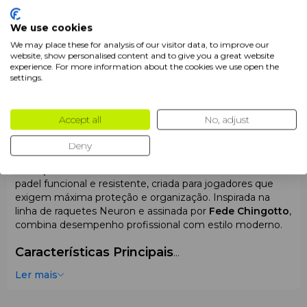
Coleção Jogadores Homem
Federico Chingotto
We use cookies
Tipo de saco
Saco para raquetes
We may place these for analysis of our visitor data, to improve our
website, show personalised content and to give you a great website
Produtos
Sacos de Padel
experience. For more information about the cookies we use open the
settings.
Ano
2026
Accept all
No, adjust
Descrição
Deny
A
Bullpadel BPP26020 Neuron Black
é uma bolsa de
padel funcional e resistente, criada para jogadores que
exigem máxima proteção e organização. Inspirada na
linha de raquetes Neuron e assinada por
Fede Chingotto
,
combina desempenho profissional com estilo moderno.
Características Principais
Capacidade & Dimensões
Ler mais
Com dimensões de
60 × 30 × 40 cm
, a bolsa oferece
excelente capacidade interna e fácil transporte. Dispõe de