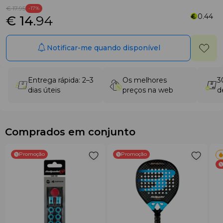
€ 17
.95
-17%
0.44
€ 14
.94
Notificar-me quando disponível
Entrega rápida: 2–3
Os melhores
3
dias úteis
preços na web
d
Comprados em conjunto
Promoção
Promoção