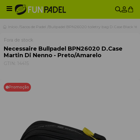
Início
Sacos de Padel
Bullpadel BPN26020 toiletry bag D.Case Black Yel
Fora de stock
Necessaire Bullpadel BPN26020 D.Case
Martin Di Nenno - Preto/Amarelo
GTIN:
14415
Promoção