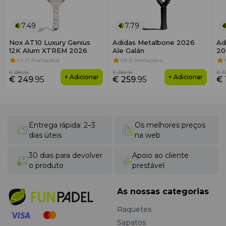
Porquê escolher o Bullpadel BPN26002
D.Case Black?
7.49
7.79
É a escolha ideal para jogadores que valorizam a
organização. Ao contrário dos necessaires domésticos
Nox AT10 Luxury Genius
Adidas Metalbone 2026
Ad
comuns, o D.Case está adaptado às condições dos clubes
12K Alum XTREM 2026
Ale Galán
20
desportivos: é resistente ao desgaste, compacto e
4.9 (7 Avaliações)
4.8 (5 Avaliações)
complementa perfeitamente os seus sacos Bullpadel
€ 389
.95
€ 389
.95
€ 1
+ Adicionar
+ Adicionar
principais em estilo e cor.
€ 249
.95
€ 259
.95
€ 
Entrega rápida: 2–3
Os melhores preços
dias úteis
na web
30 dias para devolver
Apoio ao cliente
o produto
prestável
As nossas categorias
Raquetes
Sapatos