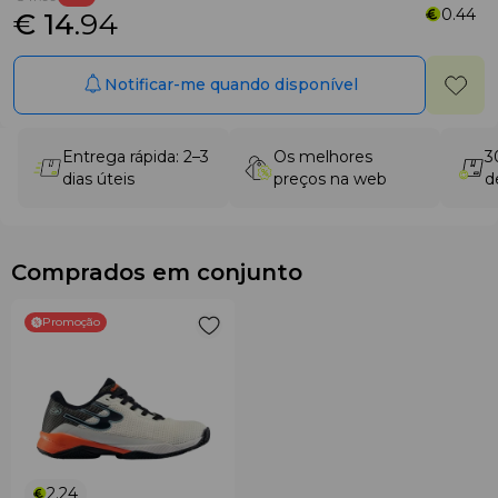
0.44
€ 14
.94
Notificar-me quando disponível
Entrega rápida: 2–3
Os melhores
3
dias úteis
preços na web
d
Comprados em conjunto
Promoção
2.24