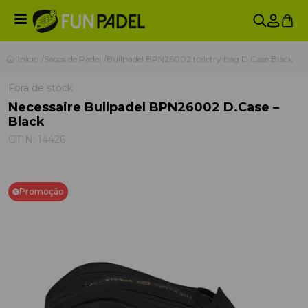
Início
Sacos de Padel
Bullpadel BPN26002 toiletry bag D.Case Black
Fora de stock
Necessaire Bullpadel BPN26002 D.Case –
Black
GTIN:
14426
Promoção