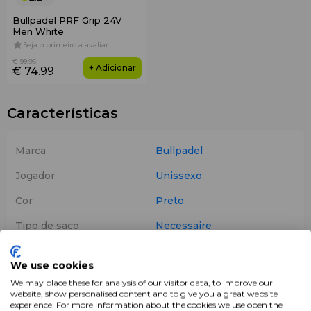
Bullpadel PRF Grip 24V
Men White
Seja o primeiro a avaliar
€ 99
.95
+ Adicionar
€ 74
.99
Características
Marca
Bullpadel
Jogador
Unissexo
Cor
Preto
Tipo de saco
Necessaire
Produtos
Sacos de Padel
We use cookies
Ano
2026
We may place these for analysis of our visitor data, to improve our
website, show personalised content and to give you a great website
experience. For more information about the cookies we use open the