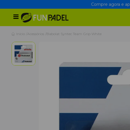
Compre agora e apr
Início
Acessórios
Babolat Syntec Team Grip White