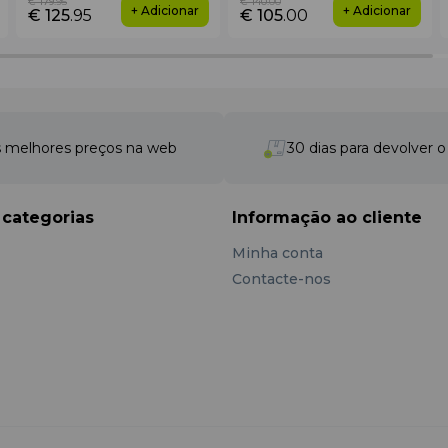
€ 179
.95
€ 140
.00
+ Adicionar
+ Adicionar
€ 125
.95
€ 105
.00
 melhores preços na web
30 dias para devolver 
 categorias
Informação ao cliente
Minha conta
Contacte-nos