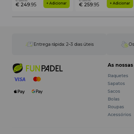
€ 389
.95
€ 389
.95
+ Adicionar
+ Adicionar
€ 249
.95
€ 259
.95
Entrega rápida: 2–3 dias úteis
Os
As nossas
Raquetes
Sapatos
Sacos
Bolas
Roupas
Acessórios