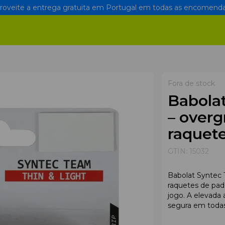
oveite a entrega gratuita em Portugal em todas as encomenda
Fora de stock
Babola
– overg
raquete
GTIN:
15032
Babolat Syntec 
raquetes de pade
jogo. A elevada
segura em todas