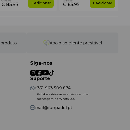
€ 99
.95
€ 81
.95
€ 3
+ Adicionar
+ Adicionar
€ 85
.95
€ 65
.95
€ 
o produto
Apoio ao cliente prestável
Siga-nos
Suporte
+351 963 509 874
Pedidos e dúvidas — envie-nos uma
mensagem no WhatsApp
mail@funpadel.pt