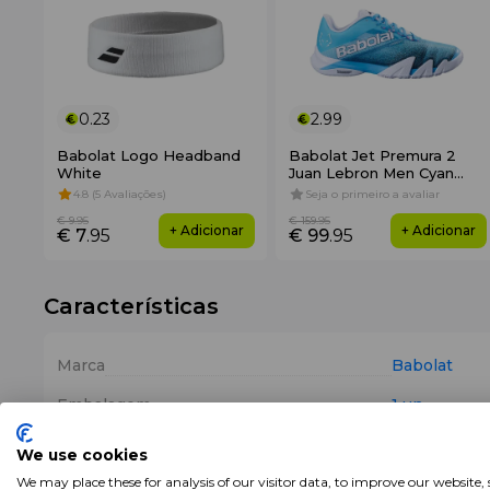
0.23
2.99
Babolat Logo Headband
Babolat Jet Premura 2
White
Juan Lebron Men Cyan
Blue
4.8 (5 Avaliações)
Seja o primeiro a avaliar
€ 9
.95
€ 159
.95
+ Adicionar
+ Adicionar
€ 7
.95
€ 99
.95
Características
Marca
Babolat
Embalagem
1 un
Produtos
Grips
We use cookies
We may place these for analysis of our visitor data, to improve our website,