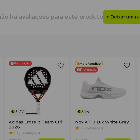
não há avaliações para este produto
+ Deixar uma a
Promoção
Mais Vendido
Promoção
3.77
3.15
Adidas Cross It Team Ctrl
Nox AT10 Lux White Grey
2026
5 (1 Avaliações)
4.8 (5 Avaliações)