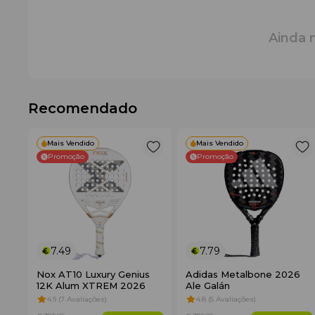
Ainda 
Recomendado
Mais Vendido
Mais Vendido
Promoção
Promoção
7.49
7.79
Nox AT10 Luxury Genius
Adidas Metalbone 2026
12K Alum XTREM 2026
Ale Galán
4.9 (7 Avaliações)
4.8 (5 Avaliações)