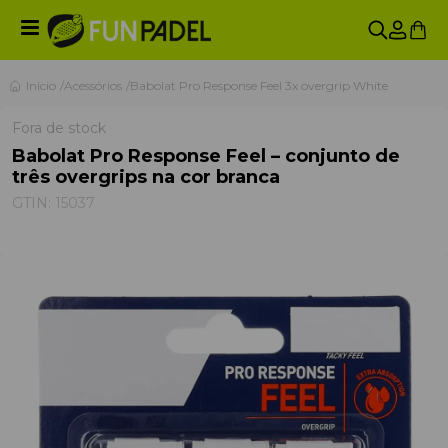
Início
Acessórios
Babolat Pro Response Feel 3x overgrip White
Fora de stock
Babolat Pro Response Feel – conjunto de
três overgrips na cor branca
GTIN:
15037