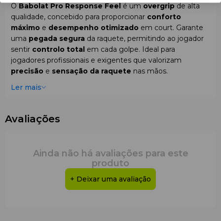
O
Babolat Pro Response Feel
é um
overgrip
de alta
qualidade, concebido para proporcionar
conforto
máximo
e
desempenho otimizado
em court. Garante
uma
pegada segura
da raquete, permitindo ao jogador
sentir
controlo total
em cada golpe. Ideal para
jogadores profissionais e exigentes que valorizam
precisão
e
sensação da raquete
nas mãos.
Ler mais
Características principais
Material:
não tecido 60% Rayonne, 40% PET
Avaliações
Textura:
aderente, para uma
pegada firme
Espessura:
0,45 mm – ideal para
controlo
e
perceção dos contornos da raquete
Absorção de suor:
2,5 vezes superior aos overgrips
Ainda não há avaliações para este
standard, absorve rapidamente o suor
produto
Compatibilidade:
universal, adequado para todas
+ Deixar uma avaliação
as raquetes de
padel
Cor:
branco
Quantidade:
3 unidades