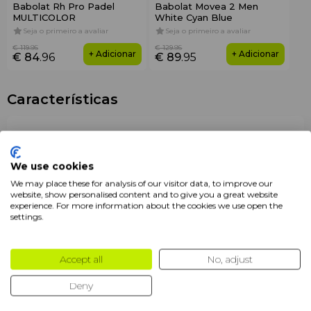
Babolat Rh Pro Padel
Babolat Movea 2 Men
MULTICOLOR
White Cyan Blue
Seja o primeiro a avaliar
Seja o primeiro a avaliar
€ 119
.95
€ 129
.95
+ Adicionar
+ Adicionar
€ 84
.96
€ 89
.95
Características
Marca
Babolat
Cor
Branco
We use cookies
We may place these for analysis of our visitor data, to improve our
Embalagem
3 un
website, show personalised content and to give you a great website
experience. For more information about the cookies we use open the
Formato
Liso
settings.
Produtos
Overgrips
Accept all
No, adjust
Descrição
Deny