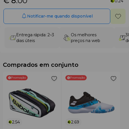
€ 8
.00
0.24
Notificar-me quando disponível
Entrega rápida: 2–3
Os melhores
3
dias úteis
preços na web
d
Comprados em conjunto
Promoção
Promoção
2.54
2.69