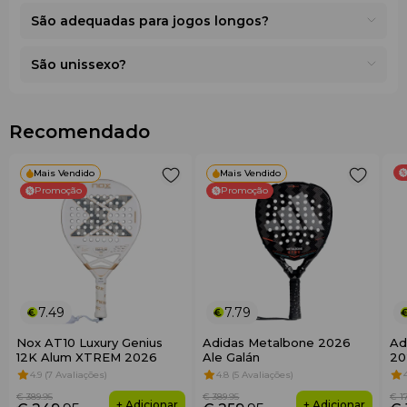
e conforto duradouro.
São adequadas para jogos longos?
São unissexo?
Recomendado
Mais Vendido
Mais Vendido
Promoção
Promoção
7.49
7.79
Nox AT10 Luxury Genius
Adidas Metalbone 2026
Ad
12K Alum XTREM 2026
Ale Galán
20
4.9 (7 Avaliações)
4.8 (5 Avaliações)
€ 389
.95
€ 389
.95
€ 1
+ Adicionar
+ Adicionar