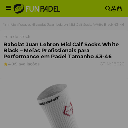
Início
Roupas
Babolat Juan Lebron Mid Calf Socks White Black 43-46
Fora de stock
Babolat Juan Lebron Mid Calf Socks White
Black – Meias Profissionais para
Performance em Padel Tamanho 43-46
4.8
5 avaliações
GTIN:
18020