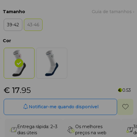
Tamanho
Guia de tamanhos ›
39-42
43-46
Cor
€ 17
.95
0.53
Notificar-me quando disponível
Entrega rápida: 2–3
Os melhores
3
dias úteis
preços na web
d