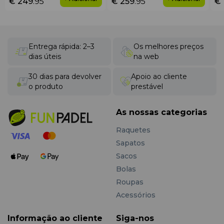
€ 249
.95
€ 259
.95
€ 
Entrega rápida: 2–3
Os melhores preços
dias úteis
na web
30 dias para devolver
Apoio ao cliente
o produto
prestável
As nossas categorias
Raquetes
Sapatos
Sacos
Bolas
Roupas
Acessórios
Informação ao cliente
Siga-nos