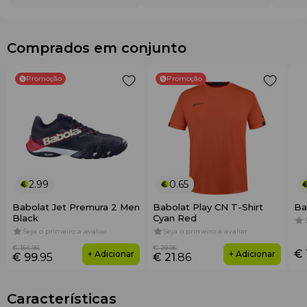
Comprados em conjunto
Promoção
Promoção
2.99
0.65
Babolat Jet Premura 2 Men
Babolat Play CN T-Shirt
Ba
Black
Cyan Red
Seja o primeiro a avaliar
Seja o primeiro a avaliar
€ 154
.96
€ 29
.95
€ 
+ Adicionar
+ Adicionar
€ 99
.95
€ 21
.86
Características