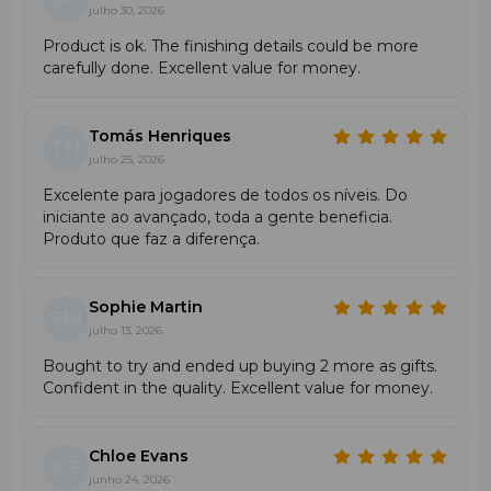
julho 30, 2026
Espessura / Altura / Tipo de Corte
Product is ok. The finishing details could be more
•
Altura
: Mid-calf / crew
carefully done. Excellent value for money.
•
Espessura
: Média
Ideal para padel, oferecendo proteção, conforto e
ventilação equilibrada.
Tomás Henriques
TH
julho 25, 2026
Compressão & Ajuste
Zonas de
compressão
leve melhoram a circulação
Excelente para jogadores de todos os níveis. Do
sanguínea e o suporte muscular.
iniciante ao avançado, toda a gente beneficia.
Ajuste:
Tight / performance fit.
Produto que faz a diferença.
Tamanho, Elasticidade & Ajuste
Unissexo
Sophie Martin
Alta elasticidade
SM
julho 13, 2026
Ajuste fiel ao tamanho padrão Babolat
Bought to try and ended up buying 2 more as gifts.
Design & Cores
Confident in the quality. Excellent value for money.
Combinação exclusiva de branco e preto, dedicada a Juan
Lebrón.
Logótipos bordados Babolat e “El Lobo”.
Chloe Evans
CE
junho 24, 2026