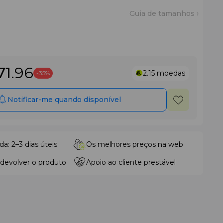
Guia de tamanhos ›
71
.96
2.15
moedas
-35%
Notificar-me quando disponível
da: 2–3 dias úteis
Os melhores preços na web
 devolver o produto
Apoio ao cliente prestável