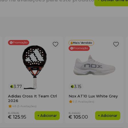
Promoção
Mais Vendido
Promoção
3.77
3.15
Adidas Cross It Team Ctrl
Nox AT10 Lux White Grey
2026
5 (1 Avaliações)
4.8 (5 Avaliações)
€ 179
.95
€ 140
.00
+ Adicionar
+ Adicionar
€ 125
.95
€ 105
.00