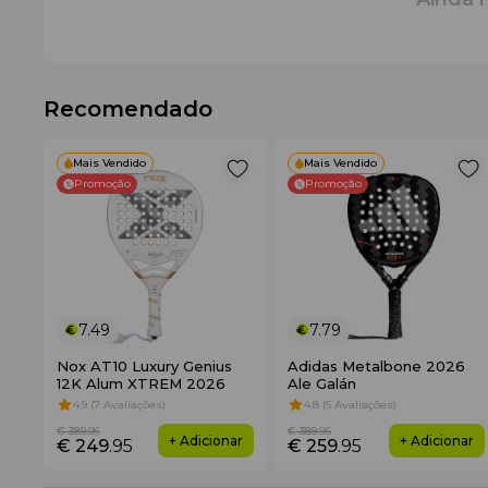
Recomendado
Mais Vendido
Mais Vendido
Promoção
Promoção
7.49
7.79
Nox AT10 Luxury Genius
Adidas Metalbone 2026
12K Alum XTREM 2026
Ale Galán
4.9 (7 Avaliações)
4.8 (5 Avaliações)
€ 389
.95
€ 389
.95
+ Adicionar
+ Adicionar
€ 249
.95
€ 259
.95