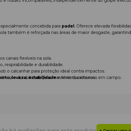
olo e fluidez incomparáveis, independentemente do golpe execu
 especialmente concebida para
padel
. Oferece elevada flexibilid
 A sola também é reforçada nas áreas de maior desgaste, garantind
 canais flexíveis na sola.
, respirabilidade e durabilidade.
b o calcanhar para proteção ideal contra impactos.
ência e durabilidade para movimentos intensos em campo.
orto
,
leveza
,
estabilidade
e ténis duradouros.
não há avaliações para este produto
+ Deixar uma a