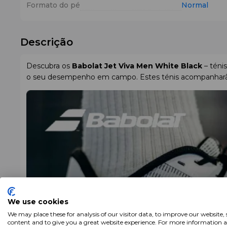
Formato do pé
Normal
Descrição
Descubra os
Babolat Jet Viva Men White Black
– téni
o seu desempenho em campo. Estes ténis acompanharão t
We use cookies
We may place these for analysis of our visitor data, to improve our website,
content and to give you a great website experience. For more information 