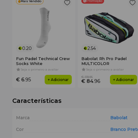
Promoção
Mais Vendido
0.20
2.54
Fun Padel Technical Crew
Babolat Rh Pro Padel
Socks White
MULTICOLOR
Seja o primeiro a avaliar
Seja o primeiro a avaliar
€ 119
.95
€ 6
.95
+ Adicionar
+ Adicionar
€ 84
.96
Características
Marca
Babolat
Cor
Branco
Pret