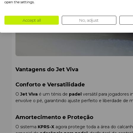
open the settings.
Accept all
No, adjust
Vantagens do Jet Viva
Conforto e Versatilidade
O
Jet Viva
é um ténis de
padel
versátil para jogadores i
envolve o pé, garantindo ajuste perfeito e liberdade de
Amortecimento e Proteção
O sistema
KPRS-X
agora protege toda a área do calcanh