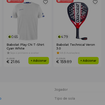
Promoção
Promoção
0.65
4.79
Babolat Play CN T-Shirt
Babolat Technical Veron
Cyan White
3.0
Seja o primeiro a avaliar
4.8 (5 Avaliações)
€ 29
.95
€ 219
.95
+ Adicionar
+ Adicionar
€ 21
.86
€ 159
.89
Jogador
o
Tipo de sola