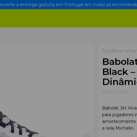
oveite a entrega gratuita em Portugal em todas as encomenda
Escolha o tama
Babola
Black –
Dinâmi
GTIN:
111010
Babolat Jet Viv
para jogadores i
amortecimento e
e sola Michelin.