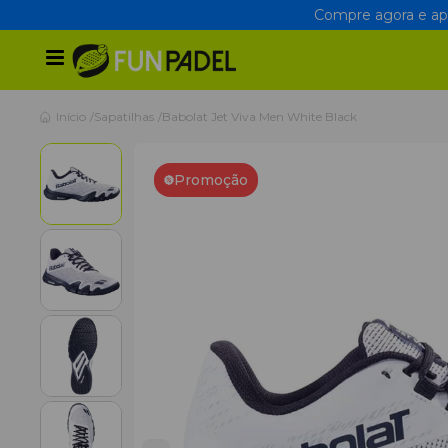
Compre agora e apr
Início
Sapatilhas
Babolat Jet Viva Men White Black
Promoção