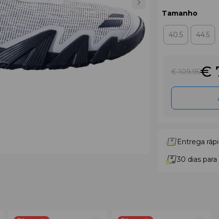
Tamanho
40.5
44.5
€ 
€ 109
.95
Entrega rápi
30 dias para