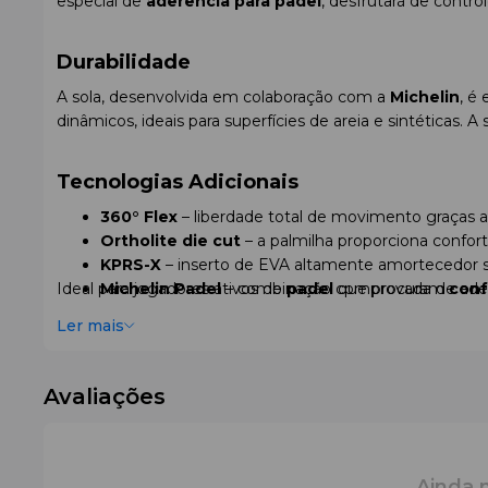
especial de
aderência para padel
, desfrutará de contr
Durabilidade
A sola, desenvolvida em colaboração com a
Michelin
, é
dinâmicos, ideais para superfícies de areia e sintéticas.
Tecnologias Adicionais
360° Flex
– liberdade total de movimento graças aos
Ortholite die cut
– a palmilha proporciona conforto
KPRS-X
– inserto de EVA altamente amortecedor so
Ideal para jogadores ativos de
Michelin Padel
– combinação comprovada de ader
padel
que procuram
conf
Ler mais
Avaliações
Ainda 