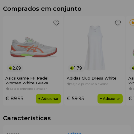
Comprados em conjunto
2.69
1.79
Asics Game FF Padel
Adidas Club Dress White
As
Women White Guava
Wo
Seja o primeiro a avaliar
Seja o primeiro a avaliar
€ 89
.95
€ 59
.95
€ 
+ Adicionar
+ Adicionar
Características