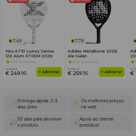
Promoção
Promoção
7.49
7.79
Nox AT10 Luxury Genius
Adidas Metalbone 2026
Ad
12K Alum XTREM 2026
Ale Galán
20
4.9 (7 Avaliações)
4.8 (5 Avaliações)
€ 389
.95
€ 389
.95
€ 1
+ Adicionar
+ Adicionar
€ 249
.95
€ 259
.95
€ 
Entrega rápida: 2–3
Os melhores preços
dias úteis
na web
30 dias para devolver
Apoio ao cliente
o produto
prestável