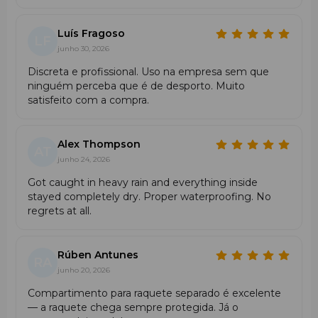
raquete
Compartimento ventilado para calçado ou
Luís Fragoso
equipamento húmido
LF
junho 30, 2026
Construção leve e resistente
Materiais impermeáveis
para proteção no uso diário
Discreta e profissional. Uso na empresa sem que
ninguém perceba que é de desporto. Muito
Por que escolher a Adidas Pro Tour Pink
satisfeito com a compra.
Backpack Martita Ortega 2026?
Esta mochila combina o desempenho técnico da linha
Alex Thompson
Pro Tour com um design exclusivo em Pink inspirado na
AT
Martita Ortega
. Com
40 L de capacidade
, proteção
junho 24, 2026
térmica para a raquete e compartimento ventilado para
Got caught in heavy rain and everything inside
calçado, destaca-se entre as padel bags como uma
stayed completely dry. Proper waterproofing. No
opção funcional e elegante para jogadoras e jogadores
regrets at all.
que valorizam identidade, conforto e fiabilidade dentro e
fora do campo.
Rúben Antunes
RA
junho 20, 2026
Compartimento para raquete separado é excelente
— a raquete chega sempre protegida. Já o