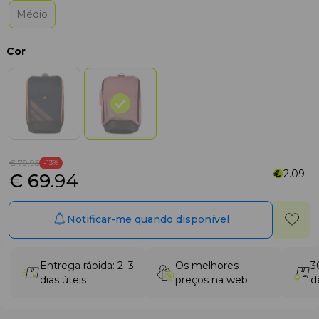
Médio
Cor
€ 79
.95
-13%
2.09
€ 69
.94
Notificar-me quando disponível
Entrega rápida: 2–3
Os melhores
3
dias úteis
preços na web
d