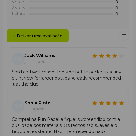
Compartimento inferior ventilado para calçado ou
3 stars
0
roupa húmida
2 stars
0
Bolsos adicionais para acessórios e objetos pessoais
1 stars
0
Material:
100% poliéster reciclado PES 900D com
revestimento PU impermeável
+ Deixar uma avaliação
Forro em PES 210D reciclado
Estrutura repelente à água e resistente ao desgaste
Conforto de transporte:
Jack Williams
JW
Painel traseiro acolchoado com amortecimento
julho 13, 2026
melhorado
Solid and well-made. The side bottle pocket is a tiny
Alças ergonómicas
bit narrow for larger bottles. Already recommended
Utilização:
it at the club.
Treinos e torneios
Jogadores de padel de nível intermédio e avançado
Cor:
Sónia Pinto
Pink
SP
julho 5, 2026
Features / Technologies & Construction
Comprei na Fun Padel e fiquei surpreendido com a
qualidade dos materiais. Os fechos são suaves e o
Abertura principal em U para acesso rápido
tecido é resistente. Não me arrependo nada.
Revestimento térmico unilateral para proteção da