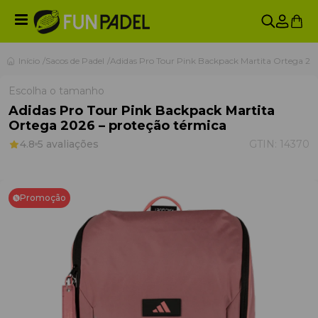
Início
Sacos de Padel
Adidas Pro Tour Pink Backpack Martita Ortega 20
Escolha o tamanho
Adidas Pro Tour Pink Backpack Martita
Ortega 2026 – proteção térmica
4.8
5 avaliações
GTIN:
14370
Promoção