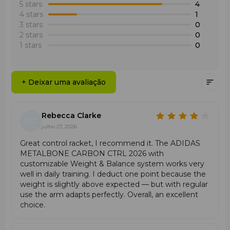
5 stars
4
4 stars
1
3 stars
0
2 stars
0
1 stars
0
+ Deixar uma avaliação
Rebecca Clarke
RC
julho 27, 2026
Great control racket, I recommend it. The ADIDAS
METALBONE CARBON CTRL 2026 with
customizable Weight & Balance system works very
well in daily training. I deduct one point because the
weight is slightly above expected — but with regular
use the arm adapts perfectly. Overall, an excellent
choice.