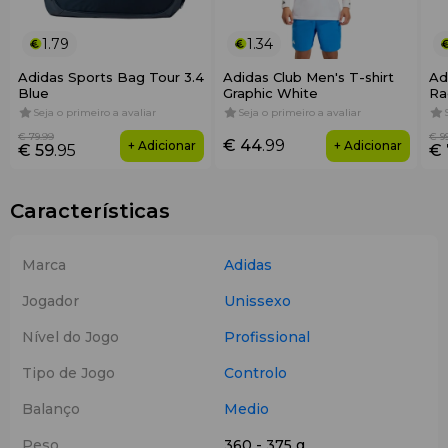
1.79
1.34
Adidas Sports Bag Tour 3.4
Adidas Club Men's T-shirt
Ad
Blue
Graphic White
Ra
Seja o primeiro a avaliar
Seja o primeiro a avaliar
€ 79
.99
€ 9
€ 44
.99
+ Adicionar
+ Adicionar
€ 59
.95
€ 
Características
Marca
Adidas
Jogador
Unissexo
Nível do Jogo
Profissional
Tipo de Jogo
Controlo
Balanço
Medio
Peso
360 - 375 g