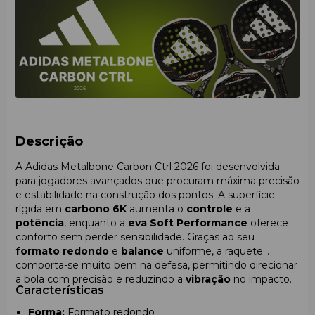
absorção de
vibração
— uma escolha ideal para quem
valoriza
controle
, tecnologia e originalidade da gama
raquetes de padel adidas
entre as melhores
raquetes
padel
premium.
Descrição
A Adidas Metalbone Carbon Ctrl 2026 foi desenvolvida
para jogadores avançados que procuram máxima precisão
e estabilidade na construção dos pontos. A superfície
rígida em
carbono 6K
aumenta o
controle
e a
potência
, enquanto a
eva Soft Performance
oferece
conforto sem perder sensibilidade. Graças ao seu
formato redondo
e
balance
uniforme, a raquete
comporta-se muito bem na defesa, permitindo direcionar
a bola com precisão e reduzindo a
vibração
no impacto.
Características
Forma:
Formato redondo