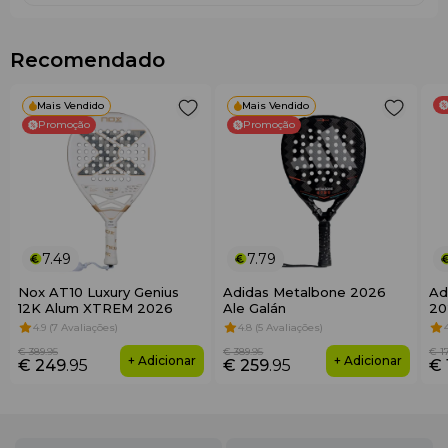
Recomendado
Mais Vendido
Mais Vendido
Promoção
Promoção
7.49
7.79
Nox AT10 Luxury Genius
Adidas Metalbone 2026
Ad
12K Alum XTREM 2026
Ale Galán
20
4.9 (7 Avaliações)
4.8 (5 Avaliações)
€ 389
.95
€ 389
.95
€ 1
+ Adicionar
+ Adicionar
€ 249
.95
€ 259
.95
€ 