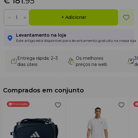
€ 181
.95
+ Adicionar
Levantamento na loja
Este artigo está disponível para levantamento gratuito na nossa loja
Entrega rápida: 2–3
Os melhores
3
dias úteis
preços na web
d
Comprados em conjunto
Promoção