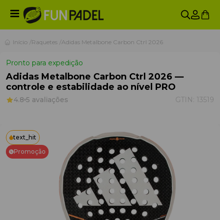
Início
Raquetes
Adidas Metalbone Carbon Ctrl 2026
Pronto para expedição
Adidas Metalbone Carbon Ctrl 2026 —
controle e estabilidade ao nível PRO
4.8
5 avaliações
GTIN:
13519
text_hit
Promoção