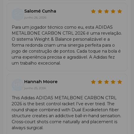
Salomé Cunha
SC
junho 26, 2026
Para um jogador técnico como eu, esta ADIDAS
METALBONE CARBON CTRL 2026 é uma revelação.
O sistema Weight & Balance personalizável e a
forma redonda criam uma sinergia perfeita para o
jogo de construção de pontos. Cada toque na bola é
uma experiência precisa e agradável. A Adidas fez
um trabalho excecional.
Hannah Moore
HM
junho 25, 2026
This Adidas ADIDAS METALBONE CARBON CTRL
2026 is the best control racket I've ever tried. The
round shape combined with Dual Exoskeleton fiber
structure creates an addictive ball-in-hand sensation.
Cross-court shots come naturally and placement is
always surgical.