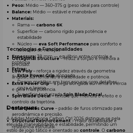
Peso:
Médio — 360–375 g (peso ideal para controle)
Balance:
Médio — estável e manobrável
Materiais:
Rama —
carbono 6K
Superfície — carbono rígido para potência e
estabilidade
Núcleo —
eva Soft Performance
para conforto e
Tecnologias e Funcionalidades
absorção de vibração
Espessura:
38 mm — equilíbrio entre controle e
Octagonal Structure
– reduz a torção e melhora a
potência
precisão.
Extras:
Low Poly
– reforça a rigidez através da geometria
Extra Power Grip
alongado
angular, aumentando a estabilidade e potência.
Design metálico em tons escuros com detalhes
Extra Power Grip
– a pega alongada aumenta a inércia
cinza e laranja
e gera mais potência.
Superfície texturizada
Spin Blade Decal
Spin Blade Decal
– textura que melhora o efeito e o
controlo da trajetória.
Destaques
Smart Holes Curve
– padrão de furos otimizado para
aerodinâmica e precisão.
A Adidas Metalbone Carbon Ctrl 2026 distingue-se pela
Structural Reinforcement
– maior durabilidade e
elevada maneabilidade e estabilidade, permitindo um
resistência estrutural.
estilo de jogo tático e orientado ao
controle
. O
carbono