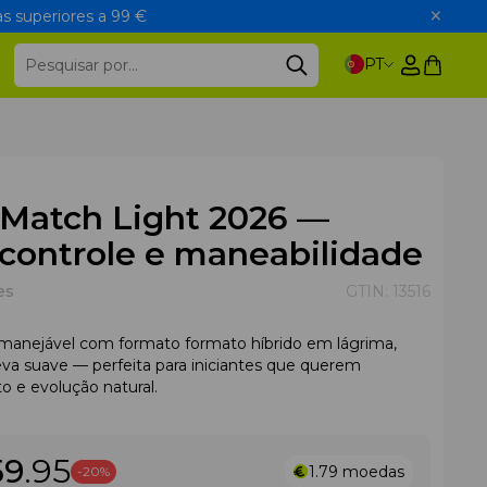
s superiores a 99 €
PT
 Match Light 2026 —
 controle e maneabilidade
es
GTIN:
13516
manejável com formato formato híbrido em lágrima,
 eva suave — perfeita para iniciantes que querem
to e evolução natural.
59
.95
1.79
moedas
-20%