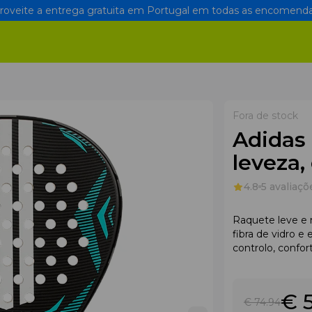
oveite a entrega gratuita em Portugal em todas as encomenda
Fora de stock
Adidas
leveza,
4.8
5 avaliaçõ
Raquete leve e 
fibra de vidro e
controlo, confor
€ 
€ 74
.94