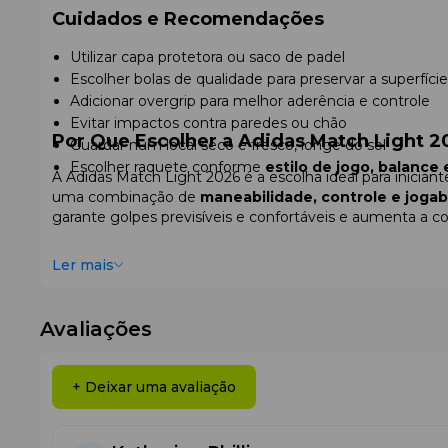
Cuidados e Recomendações
Utilizar capa protetora ou saco de padel
Escolher bolas de qualidade para preservar a superfície
Adicionar overgrip para melhor aderência e controle
Evitar impactos contra paredes ou chão
Por Que Escolher a Adidas Match Light 2
Guardar num local seco e fresco, longe do sol
Escolher raquete conforme
estilo de jogo, balance
A Adidas Match Light 2026 é a escolha ideal para inicia
uma combinação de
maneabilidade, controle e jogabi
garante golpes previsíveis e confortáveis e aumenta a co
Ler mais
Avaliações
+ Deixar uma avaliação