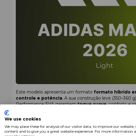
Este modelo apresenta um formato
formato híbrido e
controle e potência
. A sua construção leve (350–360 g
Performance EVA garantem
toque suave
, conforto e s
jogadoras iniciantes e para quem treina com frequência.
We use cookies
Características
We may place these for analysis of our visitor data, to improve our website,
Formato:
formato híbrido em lágrima – compromisso e
content and to give you a great website experience. For more information 