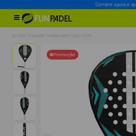
Compre agora e apr
Início
Raquetes
Adidas Match Light 2026
Promoção