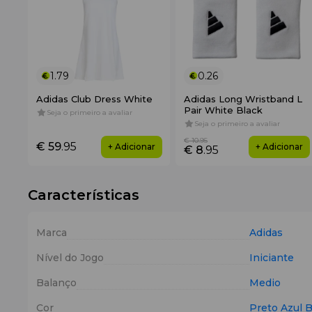
1.79
0.26
Adidas Club Dress White
Adidas Long Wristband L
Pair White Black
Seja o primeiro a avaliar
Seja o primeiro a avaliar
€ 10
.95
€ 59
.95
+ Adicionar
+ Adicionar
€ 8
.95
Características
Marca
Adidas
Nível do Jogo
Iniciante
Balanço
Medio
Cor
Preto
Azul
B