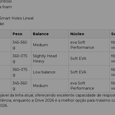
ontrolo
va foam
Smart Holes Lineal
del
Peso
Balance
Núcleo
S
345–360
eva Soft
fi
a
Medium
g
Performance
vi
360–375
Slightly Head
fi
Soft EVA
g
Heavy
vi
360–375
fi
Low balance
Soft EVA
g
vi
345–360
eva Soft
fi
Medium
g
Performance
vi
jável da linha atual, oferecendo excelente capacidade de respo
otência, enquanto a Drive 2026 é a melhor opção para máximo co
2026.