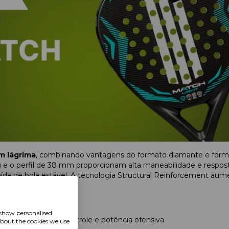
m lágrima
, combinando vantagens do formato diamante e forma
) e o perfil de 38 mm proporcionam alta maneabilidade e resposta 
aída de bola estável. A tecnologia Structural Reinforcement aumen
 show personalised
quilibrado entre controle e potência ofensiva
about the cookies we use