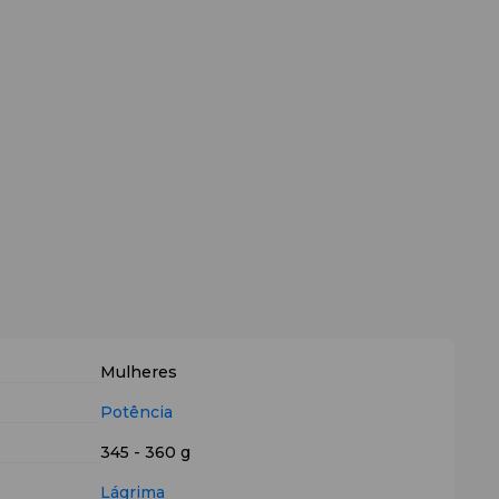
Mulheres
Potência
345 - 360 g
Lágrima