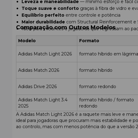
Leveza e maneabilidade
— mínimo esforço e fácil c
Toque suave e conforto
graças à fibra de vidro e e
Equilíbrio perfeito
entre controle e potência
Maior durabilidade
com Structural Reinforcement e 
Comparação com Outros Modelos
Ideal para iniciantes e jogadoras que regressam ao pa
Modelo
Formato
Adidas Match Light 2026
formato híbrido em lágrim
Adidas Match 2026
formato híbrido
Adidas Drive 2026
formato redondo
Adidas Match Light 3.4
formato híbrido / formato
2025
redondo
A Adidas Match Light 2026 é a raquete mais leve e mane
ideal para jogadoras que procuram mais estabilidade e p
ao controlo, mas com menos potência do que a versão 