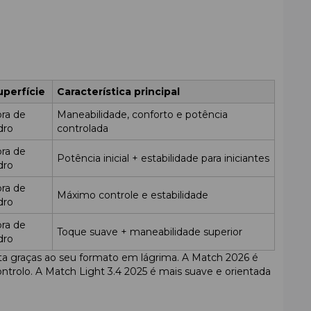
uperfície
Característica principal
bra de
Maneabilidade, conforto e potência
dro
controlada
bra de
Potência inicial + estabilidade para iniciantes
dro
bra de
Máximo controle e estabilidade
dro
bra de
Toque suave + maneabilidade superior
dro
sta graças ao seu formato em lágrima. A Match 2026 é
ntrolo. A Match Light 3.4 2025 é mais suave e orientada