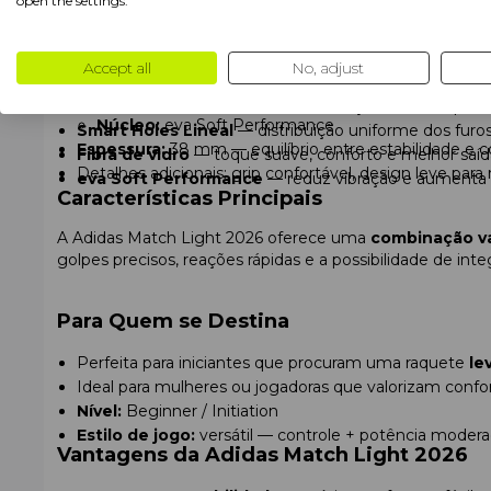
open the settings.
Peso:
leve — 345–360 g, excelente maneabilidade
Balance:
médio — versatilidade entre controlo e potê
Materiais:
Accept all
No, adjust
Tecnologias e Funcionalidades
Armação:
Structural Reinforcement
Superfície:
fibra de vidro
Structural Reinforcement
— reforço estrutural para 
Núcleo:
eva Soft Performance
Smart Holes Lineal
— distribuição uniforme dos furo
Espessura:
38 mm — equilíbrio entre estabilidade e c
Fibra de vidro
— toque suave, conforto e melhor saíd
Detalhes adicionais: grip confortável, design leve par
eva Soft Performance
— reduz vibração e aumenta o
Características Principais
A Adidas Match Light 2026 oferece uma
combinação va
golpes precisos, reações rápidas e a possibilidade de i
Para Quem se Destina
Perfeita para iniciantes que procuram uma raquete
le
Ideal para mulheres ou jogadoras que valorizam confor
Nível:
Beginner / Initiation
Estilo de jogo:
versátil — controle + potência moder
Vantagens da Adidas Match Light 2026