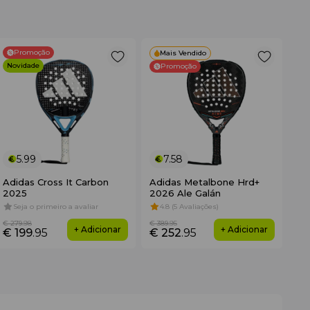
Promoção
Mais Vendido
Novidade
Promoção
5.99
7.58
Adidas Cross It Carbon
Adidas Metalbone Hrd+
2025
2026 Ale Galán
Seja o primeiro a avaliar
4.8 (5 Avaliações)
€ 279
.98
€ 389
.95
+ Adicionar
+ Adicionar
€ 199
.95
€ 252
.95