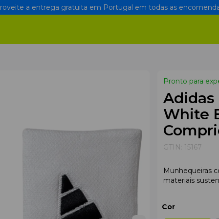
oveite a entrega gratuita em Portugal em todas as encomenda
Pronto para exp
Adidas 
White 
Compri
GTIN:
15167
Munhequeiras co
materiais susten
Cor