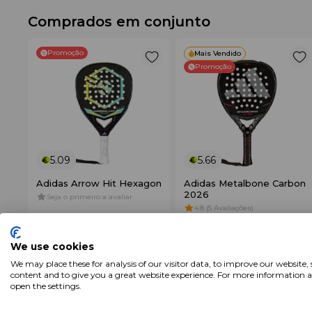
Comprados em conjunto
Promoção
Mais Vendido
Promoção
5.09
5.66
Adidas Arrow Hit Hexagon
Adidas Metalbone Carbon
2026
Seja o primeiro a avaliar
4.8 (5 Avaliações)
€ 269
.95
€ 269
.95
+ Adicionar
+ Adicionar
€ 169
.89
€ 188
.95
We use cookies
We may place these for analysis of our visitor data, to improve our website,
content and to give you a great website experience. For more information 
Características
open the settings.