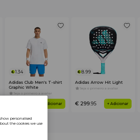
1.34
8.99
Adidas Club Men's T-shirt
Аdidas Arrow Hit Light
Graphic White
Seja o primeiro a avaliar
Seja o primeiro a avaliar
€ 44
.99
€ 299
.95
+ Adicionar
+ Adicionar
 show personalised
about the cookies we use