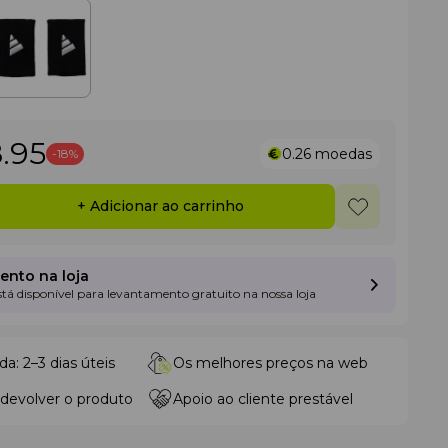
8
.95
0.26
moedas
-18%
+ Adicionar ao carrinho
nto na loja
está disponível para levantamento gratuito na nossa loja
da: 2–3 dias úteis
Os melhores preços na web
 devolver o produto
Apoio ao cliente prestável