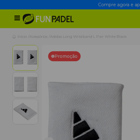
Compre agora e apr
Início
Acessórios
Adidas Long Wristband L Pair White Black
Promoção