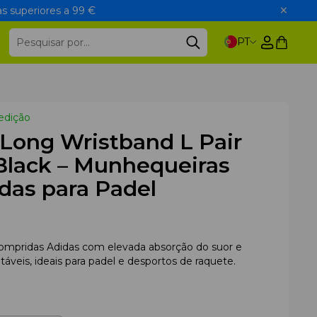
s superiores a 99 €
PT
edição
Long Wristband L Pair
Black – Munhequeiras
das para Padel
mpridas Adidas com elevada absorção do suor e
táveis, ideais para padel e desportos de raquete.