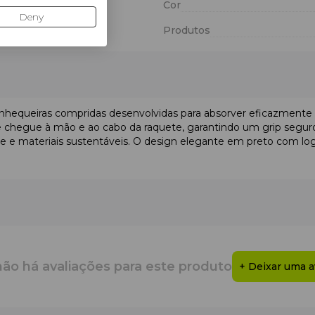
Cor
Deny
Produtos
hequeiras compridas desenvolvidas para absorver eficazmente o
 chegue à mão e ao cabo da raquete, garantindo um grip seguro 
de e materiais sustentáveis. O design elegante em preto com l
stodieno
conforto sem limitar os movimentos
pacidade de absorção do suor, ajudando a evitar escorregament
nis e outros desportos de raquete
não há avaliações para este produto
+ Deixar uma a