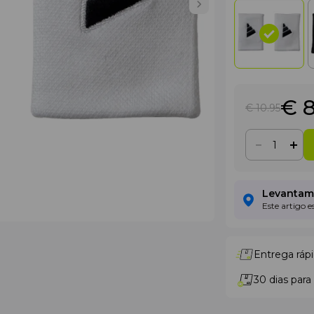
€ 
€ 10
.95
Levantame
Este artigo 
Entrega rápi
30 dias para