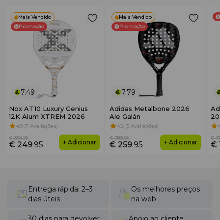
Mais Vendido
Mais Vendido
Promoção
Promoção
7.49
7.79
Nox AT10 Luxury Genius
Adidas Metalbone 2026
Ad
12K Alum XTREM 2026
Ale Galán
20
4.9 (7 Avaliações)
4.8 (5 Avaliações)
€ 389
.95
€ 389
.95
€ 1
+ Adicionar
+ Adicionar
€ 249
.95
€ 259
.95
€ 
Entrega rápida: 2–3
Os melhores preços
dias úteis
na web
30 dias para devolver
Apoio ao cliente