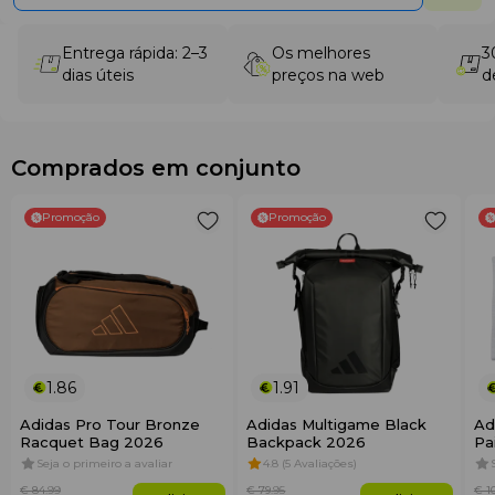
Entrega rápida: 2–3
Os melhores
3
dias úteis
preços na web
d
Comprados em conjunto
Promoção
Promoção
1.86
1.91
Adidas Pro Tour Bronze
Adidas Multigame Black
Ad
Racquet Bag 2026
Backpack 2026
Pa
Seja o primeiro a avaliar
4.8 (5 Avaliações)
€ 84
.99
€ 79
.95
€ 1