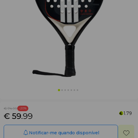
€ 74
.99
-20%
1.79
€ 59
.99
Notificar-me quando disponível