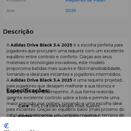
Produtos
Raquetes de Padel
Ano
2025
Descrição
A
Adidas Drive Black 3.4 2025
é a escolha perfeita para
jogadores que procuram uma raquete com um excelente
equilíbrio entre controlo e conforto. Graças aos seus
materiais e tecnologias inovadoras, este modelo
proporciona batidas mais suaves e fácil manobrabilidade,
tornando-a ideal para iniciantes e jogadores intermédios.
A
Adidas Drive Black 3.4 2025
é uma raquete projetada
para jogadores que desejam melhorar a sua técnica e
Especificações:
alcançar um alto desempenho. A sua forma redonda
garante excelente controlo sobre a bola e permite uma
maior precisão nos golpes, tornando-a uma escolha ideal
Core
: Soft Eva para batidas mais suaves.
para iniciantes. Graças ao equilíbrio baixo (mais próximo do
cabo), irá experimentar um controlo máximo e tempos de
Forma
: Redonda para máximo controlo.
reação mais rápidos durante o jogo.
A raquete possui
Core – Soft Eva
Equilíbrio
: Baixo para tempos de reação mais
, que contribui para batidas mais suaves,