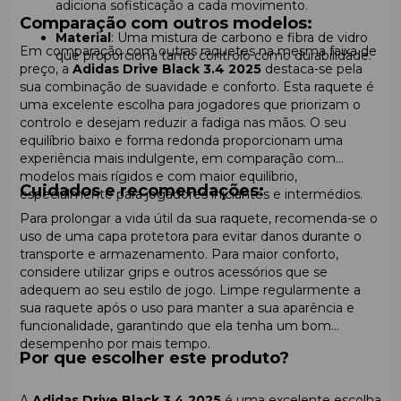
adiciona sofisticação a cada movimento.
Comparação com outros modelos:
Material
: Uma mistura de carbono e fibra de vidro
Em comparação com outras raquetes na mesma faixa de
que proporciona tanto controlo como durabilidade.
preço, a
Adidas Drive Black 3.4 2025
destaca-se pela
sua combinação de suavidade e conforto. Esta raquete é
uma excelente escolha para jogadores que priorizam o
controlo e desejam reduzir a fadiga nas mãos. O seu
equilíbrio baixo e forma redonda proporcionam uma
experiência mais indulgente, em comparação com
modelos mais rígidos e com maior equilíbrio,
Cuidados e recomendações:
especialmente para jogadores iniciantes e intermédios.
Para prolongar a vida útil da sua raquete, recomenda-se o
uso de uma capa protetora para evitar danos durante o
transporte e armazenamento. Para maior conforto,
considere utilizar grips e outros acessórios que se
adequem ao seu estilo de jogo. Limpe regularmente a
sua raquete após o uso para manter a sua aparência e
funcionalidade, garantindo que ela tenha um bom
desempenho por mais tempo.
Por que escolher este produto?
A
Adidas Drive Black 3.4 2025
é uma excelente escolha