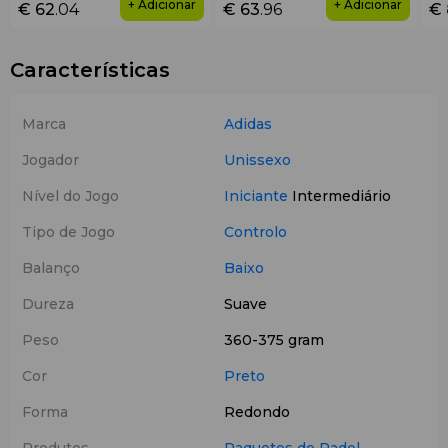
+ Adicionar
+ Adicionar
€ 62
.04
€ 63
.96
€ 
Características
Marca
Adidas
Jogador
Unissexo
Nível do Jogo
Iniciante
Intermediário
Tipo de Jogo
Controlo
Balanço
Baixo
Dureza
Suave
Peso
360-375 gram
Cor
Preto
Forma
Redondo