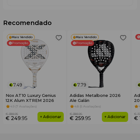
Recomendado
Mais Vendido
Mais Vendido
Promoção
Promoção
7.49
7.79
Nox AT10 Luxury Genius
Adidas Metalbone 2026
Ad
12K Alum XTREM 2026
Ale Galán
20
4.9 (7 Avaliações)
4.8 (5 Avaliações)
€ 389
.95
€ 389
.95
€ 1
+ Adicionar
+ Adicionar
€ 249
.95
€ 259
.95
€ 