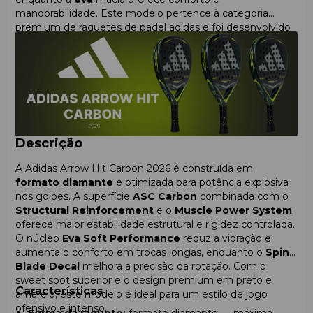
manobrabilidade. Este modelo pertence à categoria
premium de raquetes de padel adidas e foi desenvolvido
para jogadores que escolhem o
formato diamante
e o
máximo potencial de potência.
Descrição
A Adidas Arrow Hit Carbon 2026 é construída em
formato diamante
e otimizada para potência explosiva
nos golpes. A superfície
ASC Carbon
combinada com o
Structural Reinforcement
e o
Muscle Power System
oferece maior estabilidade estrutural e rigidez controlada.
O núcleo
Eva Soft Performance
reduz a vibração e
aumenta o conforto em trocas longas, enquanto o
Spin
Blade Decal
melhora a precisão da rotação. Com o
sweet spot superior e o design premium em preto e
Características
amarelo, este modelo é ideal para um estilo de jogo
ofensivo e intenso.
Forma da raquete:
formato diamante — máxima