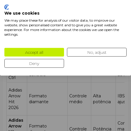
Balance Head Heavy + Extra Power Grip
proporcionam máxima potência.
We use cookies
Comparação com Outros Modelos Arrow
We may place these for analysis of our visitor data, to improve our
website, show personalised content and to give you a great website
Hit 2026
experience. For more information about the cookies we use open the
settings.
Nível de
Nível de
Modelo
Formato
Balan
Controle
Potência
Accept all
No, adjust
Adidas
Formato
IBS
Arrow
diamante com
Alto
Potência
ajustá
Deny
Hit
ênfase no
controle
moderada
tende
2026
controle
ao mé
Ctrl
Adidas
Arrow
Formato
Controle
Alta
IBS
Hit
diamante
médio
potência
ajustá
2026
Adidas
Const
Arrow
Formato
Controle
Potência
mais rí