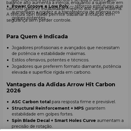
balance alto aumenta a inércia, enquanto a superfície em
Power Groove e Low Poly
— reforços estruturais que
carbono garante estabilidade mesmo sob carga máxima.
aumentam a rigidez e a transferência de energia nos
A textura Spin Blade permite trabalhar a rotação com
golpes potentes.
segurança sem perder controle.
Para Quem é Indicada
Jogadores profissionais e avançados que necessitam
de potência e estabilidade máximas.
Estilos ofensivos, potentes e técnicos.
Jogadores que preferem formato diamante, potência
elevada e superfície rígida em carbono.
Vantagens da Adidas Arrow Hit Carbon
2026
ASC Carbon total
para resposta firme e previsível.
Structural Reinforcement + MPS
garantem
estabilidade em golpes fortes.
Spin Blade Decal + Smart Holes Curve
aumentam a
precisão de rotação.