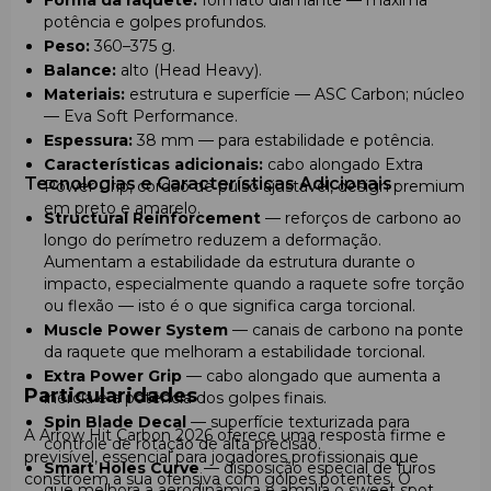
potência e golpes profundos.
Peso:
360–375 g.
Balance:
alto (Head Heavy).
Materiais:
estrutura e superfície — ASC Carbon; núcleo
— Eva Soft Performance.
Espessura:
38 mm — para estabilidade e potência.
Características adicionais:
cabo alongado Extra
Tecnologias e Características Adicionais
Power Grip, cordão de pulso ajustável, design premium
em preto e amarelo.
Structural Reinforcement
— reforços de carbono ao
longo do perímetro reduzem a deformação.
Aumentam a estabilidade da estrutura durante o
impacto, especialmente quando a raquete sofre torção
ou flexão — isto é o que significa carga torcional.
Muscle Power System
— canais de carbono na ponte
da raquete que melhoram a estabilidade torcional.
Extra Power Grip
— cabo alongado que aumenta a
Particularidades
inércia e a potência dos golpes finais.
Spin Blade Decal
— superfície texturizada para
A Arrow Hit Carbon 2026 oferece uma resposta firme e
controle de rotação de alta precisão.
previsível, essencial para jogadores profissionais que
Smart Holes Curve
— disposição especial de furos
constroem a sua ofensiva com golpes potentes. O
que melhora a aerodinâmica e amplia o sweet spot.