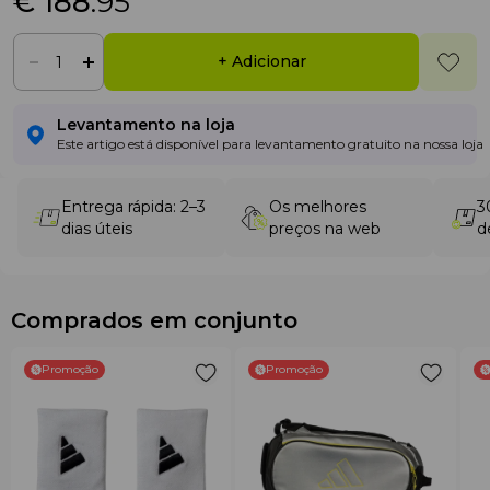
€ 188
.95
+ Adicionar
Levantamento na loja
Este artigo está disponível para levantamento gratuito na nossa loja
Entrega rápida: 2–3
Os melhores
3
dias úteis
preços na web
d
Comprados em conjunto
Promoção
Promoção