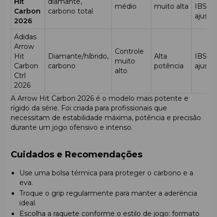
Hit
diamante,
médio
muito alta
IBS
Carbon
carbono total
ajustá
2026
Adidas
Arrow
Controle
Hit
Diamante/híbrido,
Alta
IBS
muito
Carbon
carbono
potência
ajustá
alto
Ctrl
2026
A Arrow Hit Carbon 2026 é o modelo mais potente e
rígido da série. Foi criada para profissionais que
necessitam de estabilidade máxima, potência e precisão
durante um jogo ofensivo e intenso.
Cuidados e Recomendações
Use uma bolsa térmica para proteger o carbono e a
eva.
Troque o grip regularmente para manter a aderência
ideal.
Escolha a raquete conforme o estilo de jogo: formato