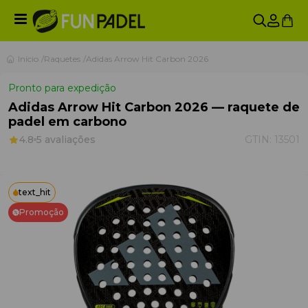
Início
Raquetes
Adidas Arrow Hit Carbon 2026
Pronto para expedição
Adidas Arrow Hit Carbon 2026 — raquete de
padel em carbono
4.8
5 avaliações
GTIN:
13501
text_hit
Promoção