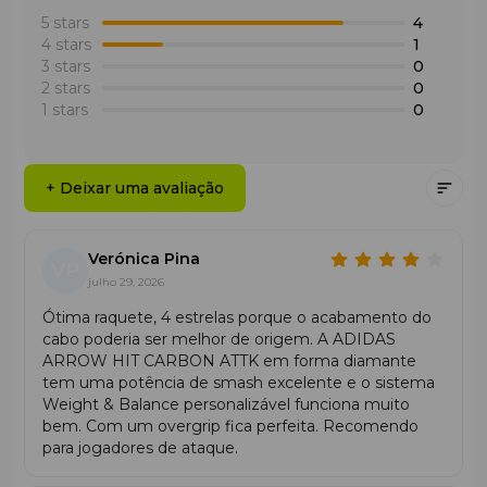
5 stars
4
4 stars
1
3 stars
0
2 stars
0
1 stars
0
+ Deixar uma avaliação
Verónica Pina
VP
julho 29, 2026
Ótima raquete, 4 estrelas porque o acabamento do
cabo poderia ser melhor de origem. A ADIDAS
ARROW HIT CARBON ATTK em forma diamante
tem uma potência de smash excelente e o sistema
Weight & Balance personalizável funciona muito
bem. Com um overgrip fica perfeita. Recomendo
para jogadores de ataque.