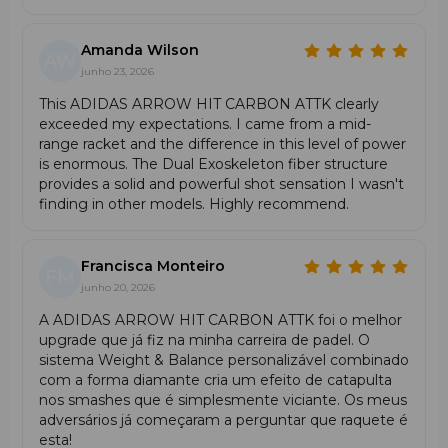
Amanda Wilson
AW
junho 23, 2026
This ADIDAS ARROW HIT CARBON ATTK clearly
exceeded my expectations. I came from a mid-
range racket and the difference in this level of power
is enormous. The Dual Exoskeleton fiber structure
provides a solid and powerful shot sensation I wasn't
finding in other models. Highly recommend.
Francisca Monteiro
FM
junho 20, 2026
A ADIDAS ARROW HIT CARBON ATTK foi o melhor
upgrade que já fiz na minha carreira de padel. O
sistema Weight & Balance personalizável combinado
com a forma diamante cria um efeito de catapulta
nos smashes que é simplesmente viciante. Os meus
adversários já começaram a perguntar que raquete é
esta!