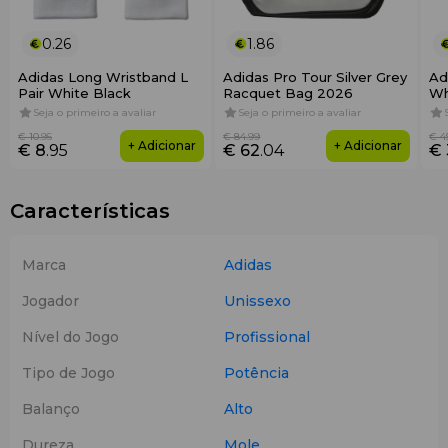
0.26
1.86
Adidas Long Wristband L
Adidas Pro Tour Silver Grey
Ad
Pair White Black
Racquet Bag 2026
Wh
Seja o primeiro a avaliar
Seja o primeiro a avaliar
€ 10
.95
€ 84
.99
€ 4
+ Adicionar
+ Adicionar
€ 8
.95
€ 62
.04
€ 
Características
Marca
Adidas
Jogador
Unissexo
Nível do Jogo
Profissional
Tipo de Jogo
Potência
Balanço
Alto
Dureza
Mole