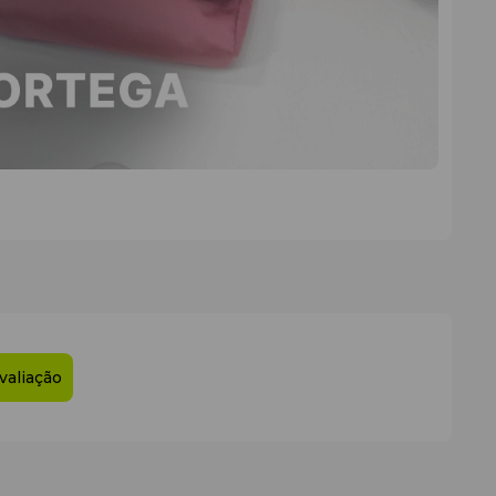
essórios, objetos pessoais, documentos, telemóvel ou
valiação
oteger o conteúdo contra riscos e pequenos impactos.