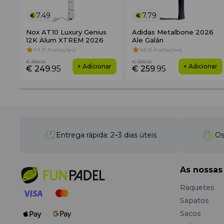
7.49
7.79
Nox AT10 Luxury Genius
Adidas Metalbone 2026
12K Alum XTREM 2026
Ale Galán
4.9 (7 Avaliações)
4.8 (5 Avaliações)
€ 389
.95
€ 389
.95
+ Adicionar
+ Adicionar
€ 249
.95
€ 259
.95
Entrega rápida: 2–3 dias úteis
Os
As nossas
Raquetes
Sapatos
Sacos