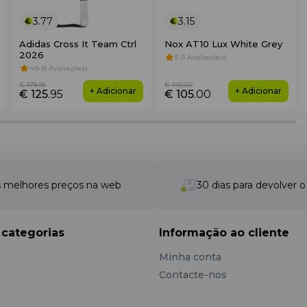
3.77
3.15
Adidas Cross It Team Ctrl
Nox AT10 Lux White Grey
2026
5 (1 Avaliações)
4.8 (5 Avaliações)
€ 179
.95
€ 140
.00
+ Adicionar
+ Adicionar
€ 125
.95
€ 105
.00
 melhores preços na web
30 dias para devolver 
 categorias
Informação ao cliente
Minha conta
Contacte-nos