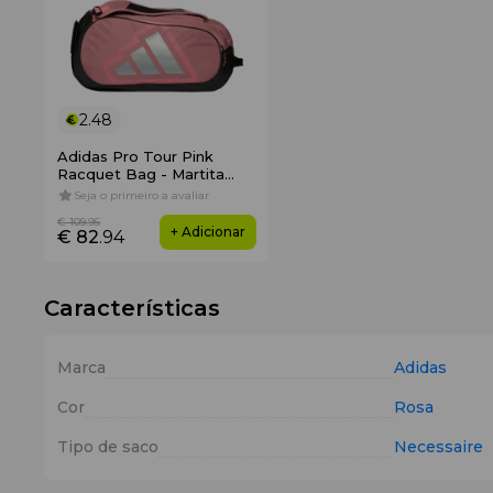
2.48
Adidas Pro Tour Pink
Racquet Bag - Martita
Ortega 2026
Seja o primeiro a avaliar
€ 109
.95
+ Adicionar
€ 82
.94
Características
Marca
Adidas
Cor
Rosa
Tipo de saco
Necessaire