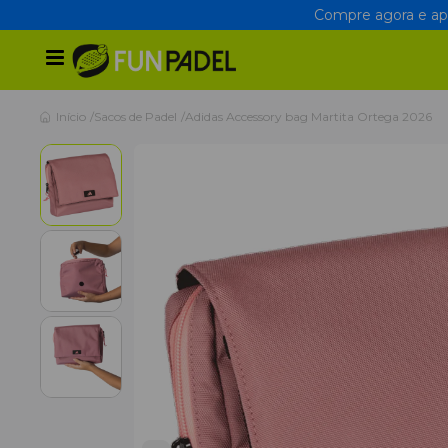
Compre agora e apr
Início
Sacos de Padel
Adidas Accessory bag Martita Ortega 2026