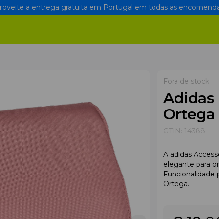
oveite a entrega gratuita em Portugal em todas as encomenda
Fora de stock
Adidas 
Ortega
GTIN:
14388
A adidas Access
elegante para or
Funcionalidade 
Ortega.